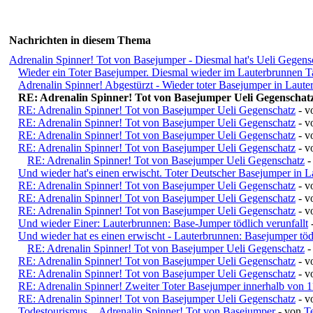
Nachrichten in diesem Thema
Adrenalin Spinner! Tot von Basejumper - Diesmal hat's Ueli Gegensc
Wieder ein Toter Basejumper. Diesmal wieder im Lauterbrunnen T
Adrenalin Spinner! Abgestürzt - Wieder toter Basejumper in Laut
RE: Adrenalin Spinner! Tot von Basejumper Ueli Gegenschat
RE: Adrenalin Spinner! Tot von Basejumper Ueli Gegenschatz
- 
RE: Adrenalin Spinner! Tot von Basejumper Ueli Gegenschatz
- 
RE: Adrenalin Spinner! Tot von Basejumper Ueli Gegenschatz
- 
RE: Adrenalin Spinner! Tot von Basejumper Ueli Gegenschatz
- 
RE: Adrenalin Spinner! Tot von Basejumper Ueli Gegenschatz
-
Und wieder hat's einen erwischt. Toter Deutscher Basejumper in 
RE: Adrenalin Spinner! Tot von Basejumper Ueli Gegenschatz
- v
RE: Adrenalin Spinner! Tot von Basejumper Ueli Gegenschatz
- v
RE: Adrenalin Spinner! Tot von Basejumper Ueli Gegenschatz
- v
Und wieder Einer: Lauterbrunnen: Base-Jumper tödlich verunfallt
Und wieder hat es einen erwischt - Lauterbrunnen: Basejumper tödl
RE: Adrenalin Spinner! Tot von Basejumper Ueli Gegenschatz
-
RE: Adrenalin Spinner! Tot von Basejumper Ueli Gegenschatz
- v
RE: Adrenalin Spinner! Tot von Basejumper Ueli Gegenschatz
- 
RE: Adrenalin Spinner! Zweiter Toter Basejumper innerhalb von 1
RE: Adrenalin Spinner! Tot von Basejumper Ueli Gegenschatz
- v
Todestourismus....Adrenalin Spinner! Tot von Basejumper
- von
Te