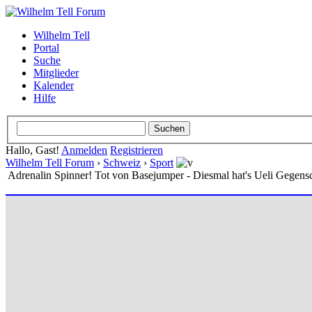
Wilhelm Tell
Portal
Suche
Mitglieder
Kalender
Hilfe
Hallo, Gast!
Anmelden
Registrieren
Wilhelm Tell Forum
›
Schweiz
›
Sport
Adrenalin Spinner! Tot von Basejumper - Diesmal hat's Ueli Gegensc