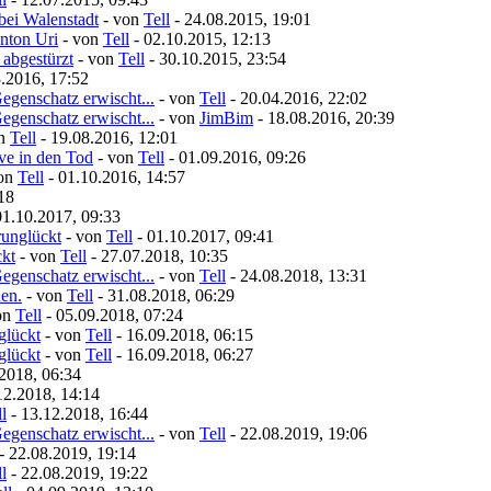
bei Walenstadt
- von
Tell
- 24.08.2015, 19:01
nton Uri
- von
Tell
- 02.10.2015, 12:13
 abgestürzt
- von
Tell
- 30.10.2015, 23:54
.2016, 17:52
egenschatz erwischt...
- von
Tell
- 20.04.2016, 22:02
egenschatz erwischt...
- von
JimBim
- 18.08.2016, 20:39
on
Tell
- 19.08.2016, 12:01
ive in den Tod
- von
Tell
- 01.09.2016, 09:26
von
Tell
- 01.10.2016, 14:57
18
01.10.2017, 09:33
runglückt
- von
Tell
- 01.10.2017, 09:41
ckt
- von
Tell
- 27.07.2018, 10:35
egenschatz erwischt...
- von
Tell
- 24.08.2018, 13:31
nen.
- von
Tell
- 31.08.2018, 06:29
on
Tell
- 05.09.2018, 07:24
glückt
- von
Tell
- 16.09.2018, 06:15
glückt
- von
Tell
- 16.09.2018, 06:27
2018, 06:34
12.2018, 14:14
l
- 13.12.2018, 16:44
egenschatz erwischt...
- von
Tell
- 22.08.2019, 19:06
- 22.08.2019, 19:14
l
- 22.08.2019, 19:22