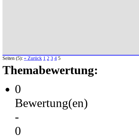
Seiten (5):
« Zurück
1
2
3
4
5
Themabewertung:
0
Bewertung(en)
-
0