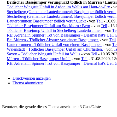
Britischer Basejumper verunglückt tödlich in Mürren / Laute
Tödlicher Wingsuit Unfall in Ardon im Wallis am Haut-de-Cry
- v
Stechelberg (Gemeinde Lauterbrunnen): Basejumper tödlich verun
Stechelberg (Gemeinde Lauterbrunnen): Basejumper tödlich verun
Lauterbrunnen: Basejumper tödlich verunglückt
- von
Tell
- 16.09.
Tödlicher Basejumper Unfall am Stockhorn / Bern
- von
Tell
- 13.
Tödlicher Basejump Unfall in Stechelberg Lauterbrunnen
- von
Tel
RE: Adrenalin Spinner! Tot von Basejumper - Diesmal hat's Ueli G
Bei Mürren - Tödlicher Absturz von einem Basejumper.
- von
Tell
Lauterbrunnen - Tödlicher Unfall von einem Basejumper.
- von
Tel
Walenstadt - Tödlicher Basejumper Unfall am Churfirsten.
- von
Te
Saxon - Tödlicher Wingsuit Unfall im Wallis
- von
Tell
- 10.05.202
Mürren - Tödlicher Basejumper Unfall
- von
Tell
- 31.08.2020, 12
RE: Adrenalin Spinner! Tot von Basejumper - Diesmal hat's Ueli G
Druckversion anzeigen
Thema abonnieren
Benutzer, die gerade dieses Thema anschauen: 3 Gast/Gäste