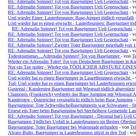
RE: Adrenalin Spinner! Tot von Basejumper Ueli Gegenschatz
- v
RE: Adrenalin Spinner! Tot von Basejumper Ueli Gegenschatz
- v
RE: Adrenalin Spinner! Tot von Basejumper Ueli Gegenschatz
- v
Und wieder Einer: Lauterbrunnen: Base-Jumper tödlich verunfallt
Und wieder hat es einen erwischt - Lauterbrunnen: Basejumper tödl
RE: Adrenalin Spinner! Tot von Basejumper Ueli Gegenschatz
-
RE: Adrenalin Spinner! Tot von Basejumper Ueli Gegenschatz
- v
RE: Adrenalin Spinner! Tot von Basejumper Ueli Gegenschatz
- 
RE: Adrenalin Spinner! Zweiter Toter Basejumper innerhalb von 1
RE: Adrenalin Spinner! Tot von Basejumper Ueli Gegenschatz
- v
Todestourismus....Adrenalin Spinner! Tot von Basejumper
- von
Te
Wieder ein Adrenalin Toter! Tot von Deutschem Basejumper in Ka
Nur ein Tag später - Wieder ein TÖDLICHER ABSTURZ EINE
RE: Adrenalin Spinner! Tot von Basejumper Ueli Gegenschatz
- 
Und wieder hat es einen Basejumper in Lauertbrunnen erwischt.
-
Tod: Und wieder hat es einen Basejumper bei Lauterbrunnen erwis
Gastertal / Kandersteg Basejumper mit Wingsuit tödlich abgestürzt
Chamonix (Frankreich) verbietet das Base Jumping mit Wingsuit 
Kandersteg - Östereicher verunglückt tödlich beim Base Jumping
Basejumping: Tote SchwedischeBasejumperin war Schwanger - St
Erneut ein Toter beim Basejumping bei Stechelberg Gemeinde La
RE: Adrenalin Spinner! Tot von Basejumper - Diesmal hat's Ueli G
Basejumpen Tödlicher Unfall in Lauterbrunnen im Berner Oberla
Basejumping: Toter Basejumper bei Walenstadt gefunden
- von
Tel
Alvaro Bulto: Basejumper in Lauterbrunnen stürzt in den Tod
- v