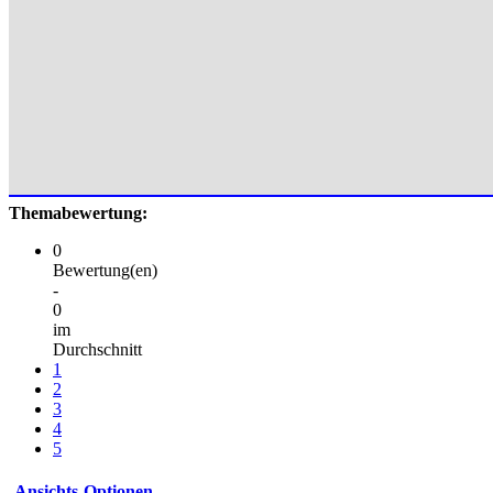
Themabewertung:
0
Bewertung(en)
-
0
im
Durchschnitt
1
2
3
4
5
Ansichts-Optionen