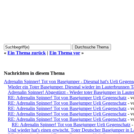
«
Ein Thema zurück
|
Ein Thema vor
»
Nachrichten in diesem Thema
Adrenalin Spinner! Tot von Basejumper - Diesmal hat's Ueli Gegensc
Wieder ein Toter Basejumper. Diesmal wieder im Lauterbrunnen T
Adrenalin Spinner! Abgestürzt - Wieder toter Basejumper in Laut
RE: Adrenalin Spinner! Tot von Basejumper Ueli Gegenschatz
- v
RE: Adrenalin Spinner! Tot von Basejumper Ueli Gegenschatz
- 
RE: Adrenalin Spinner! Tot von Basejumper Ueli Gegenschatz
- 
RE: Adrenalin Spinner! Tot von Basejumper Ueli Gegenschatz
- 
RE: Adrenalin Spinner! Tot von Basejumper Ueli Gegenschatz
- 
RE: Adrenalin Spinner! Tot von Basejumper Ueli Gegenschatz
-
Und wieder hat's einen erwischt. Toter Deutscher Basejumper in 