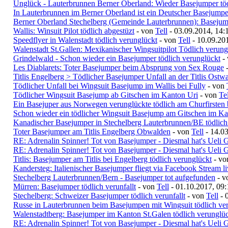
Unglück - Lauterbrunnen Berner Oberland: Wieder Basejumper töd
In Lauterbrunnen im Berner Oberland ist ein Deutscher Basejumper
Berner Oberland Stechelberg (Gemeinde Lauterbrunnen): Basejump
Wallis: Winsuit Pilot tödlich abgestüzt
- von
Tell
- 03.09.2014, 14:
Speedflyer in Walenstadt tödlich verunglückt
- von
Tell
- 10.09.20
Walenstadt St.Gallen: Mexikanischer Wingsuitpilot Tödlich verung
Grindelwald - Schon wieder ein Basejumper tödlich verunglückt
-
Les Diablarets: Toter Basejumper beim Absprung von Sex Rouge
Titlis Engelberg > Tödlicher Basejumper Unfall an der Titlis Ostw
Tödlicher Unfall bei Wingsuit Basejump im Wallis bei Fully
- von
Tödlicher Wingsuit Basejump ab Gitschen im Kanton Uri
- von
Tel
Ein Basejuper aus Norwegen verunglückte tödlich am Churfirsten 
Schon wieder ein tödlicher Wingsuit Basejump am Gitschen im Ka
Kanadischer Basejumper in Stechelberg Lauterbrunnen/BE tödlich
Toter Basejumper am Titlis Engelberg Obwalden
- von
Tell
- 14.03
RE: Adrenalin Spinner! Tot von Basejumper - Diesmal hat's Ueli G
RE: Adrenalin Spinner! Tot von Basejumper - Diesmal hat's Ueli G
Titlis: Basejumper am Titlis bei Engelberg tödlich verunglückt
- v
Kandersteg: Italienischer Basejumper fliegt via Facebook Stream l
Stechelberg Lauterbrunnen/Bern - Basejumper tot aufgefunden
- 
Mürren: Basejumper tödlich verunfallt
- von
Tell
- 01.10.2017, 09:
Stechelberg: Schweizer Basejumper tödlich verunfallt
- von
Tell
- 
Russe in Lauterbrunnen beim Basejumpen mit Wingsuit tödlich ve
Walenstadtberg: Basejumper im Kanton St.Galen tödlich verunglü
RE: Adrenalin Spinner! Tot von Basejumper - Diesmal hat's Ueli G