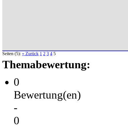
Seiten (5):
« Zurück
1
2
3
4
5
Themabewertung:
0
Bewertung(en)
-
0