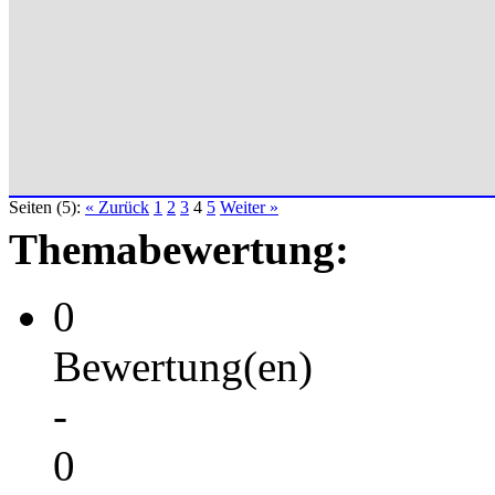
Seiten (5):
« Zurück
1
2
3
4
5
Weiter »
Themabewertung:
0
Bewertung(en)
-
0