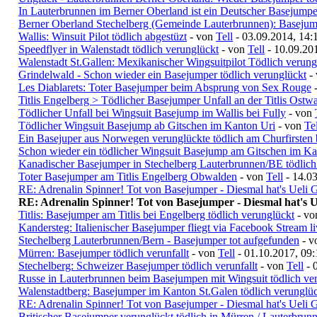
In Lauterbrunnen im Berner Oberland ist ein Deutscher Basejumper
Berner Oberland Stechelberg (Gemeinde Lauterbrunnen): Basejump
Wallis: Winsuit Pilot tödlich abgestüzt
- von
Tell
- 03.09.2014, 14:
Speedflyer in Walenstadt tödlich verunglückt
- von
Tell
- 10.09.20
Walenstadt St.Gallen: Mexikanischer Wingsuitpilot Tödlich verung
Grindelwald - Schon wieder ein Basejumper tödlich verunglückt
-
Les Diablarets: Toter Basejumper beim Absprung von Sex Rouge
Titlis Engelberg > Tödlicher Basejumper Unfall an der Titlis Ostw
Tödlicher Unfall bei Wingsuit Basejump im Wallis bei Fully
- von
Tödlicher Wingsuit Basejump ab Gitschen im Kanton Uri
- von
Tel
Ein Basejuper aus Norwegen verunglückte tödlich am Churfirsten 
Schon wieder ein tödlicher Wingsuit Basejump am Gitschen im Ka
Kanadischer Basejumper in Stechelberg Lauterbrunnen/BE tödlich
Toter Basejumper am Titlis Engelberg Obwalden
- von
Tell
- 14.03
RE: Adrenalin Spinner! Tot von Basejumper - Diesmal hat's Ueli G
RE: Adrenalin Spinner! Tot von Basejumper - Diesmal hat's Ue
Titlis: Basejumper am Titlis bei Engelberg tödlich verunglückt
- v
Kandersteg: Italienischer Basejumper fliegt via Facebook Stream l
Stechelberg Lauterbrunnen/Bern - Basejumper tot aufgefunden
- 
Mürren: Basejumper tödlich verunfallt
- von
Tell
- 01.10.2017, 09:
Stechelberg: Schweizer Basejumper tödlich verunfallt
- von
Tell
- 
Russe in Lauterbrunnen beim Basejumpen mit Wingsuit tödlich ve
Walenstadtberg: Basejumper im Kanton St.Galen tödlich verunglü
RE: Adrenalin Spinner! Tot von Basejumper - Diesmal hat's Ueli G
Britischer Basejumper verunglückt tödlich in Mürren / Lauterbrun