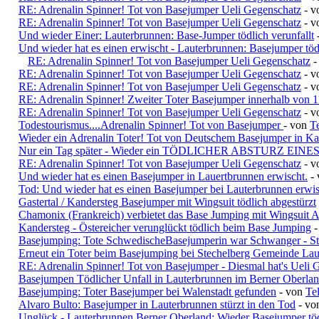
RE: Adrenalin Spinner! Tot von Basejumper Ueli Gegenschatz
- v
RE: Adrenalin Spinner! Tot von Basejumper Ueli Gegenschatz
- v
Und wieder Einer: Lauterbrunnen: Base-Jumper tödlich verunfallt
Und wieder hat es einen erwischt - Lauterbrunnen: Basejumper tödl
RE: Adrenalin Spinner! Tot von Basejumper Ueli Gegenschatz
-
RE: Adrenalin Spinner! Tot von Basejumper Ueli Gegenschatz
- v
RE: Adrenalin Spinner! Tot von Basejumper Ueli Gegenschatz
- 
RE: Adrenalin Spinner! Zweiter Toter Basejumper innerhalb von 1
RE: Adrenalin Spinner! Tot von Basejumper Ueli Gegenschatz
- v
Todestourismus....Adrenalin Spinner! Tot von Basejumper
- von
Te
Wieder ein Adrenalin Toter! Tot von Deutschem Basejumper in Ka
Nur ein Tag später - Wieder ein TÖDLICHER ABSTURZ EINE
RE: Adrenalin Spinner! Tot von Basejumper Ueli Gegenschatz
- 
Und wieder hat es einen Basejumper in Lauertbrunnen erwischt.
-
Tod: Und wieder hat es einen Basejumper bei Lauterbrunnen erwis
Gastertal / Kandersteg Basejumper mit Wingsuit tödlich abgestürzt
Chamonix (Frankreich) verbietet das Base Jumping mit Wingsuit 
Kandersteg - Östereicher verunglückt tödlich beim Base Jumping
Basejumping: Tote SchwedischeBasejumperin war Schwanger - St
Erneut ein Toter beim Basejumping bei Stechelberg Gemeinde La
RE: Adrenalin Spinner! Tot von Basejumper - Diesmal hat's Ueli G
Basejumpen Tödlicher Unfall in Lauterbrunnen im Berner Oberla
Basejumping: Toter Basejumper bei Walenstadt gefunden
- von
Tel
Alvaro Bulto: Basejumper in Lauterbrunnen stürzt in den Tod
- v
Unglück - Lauterbrunnen Berner Oberland: Wieder Basejumper töd