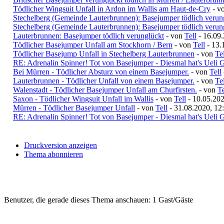
Tödlicher Wingsuit Unfall in Ardon im Wallis am Haut-de-Cry
- v
Stechelberg (Gemeinde Lauterbrunnen): Basejumper tödlich verun
Stechelberg (Gemeinde Lauterbrunnen): Basejumper tödlich verun
Lauterbrunnen: Basejumper tödlich verunglückt
- von
Tell
- 16.09.
Tödlicher Basejumper Unfall am Stockhorn / Bern
- von
Tell
- 13.
Tödlicher Basejump Unfall in Stechelberg Lauterbrunnen
- von
Tel
RE: Adrenalin Spinner! Tot von Basejumper - Diesmal hat's Ueli G
Bei Mürren - Tödlicher Absturz von einem Basejumper.
- von
Tell
Lauterbrunnen - Tödlicher Unfall von einem Basejumper.
- von
Tel
Walenstadt - Tödlicher Basejumper Unfall am Churfirsten.
- von
Te
Saxon - Tödlicher Wingsuit Unfall im Wallis
- von
Tell
- 10.05.202
Mürren - Tödlicher Basejumper Unfall
- von
Tell
- 31.08.2020, 12
RE: Adrenalin Spinner! Tot von Basejumper - Diesmal hat's Ueli G
Druckversion anzeigen
Thema abonnieren
Benutzer, die gerade dieses Thema anschauen: 1 Gast/Gäste