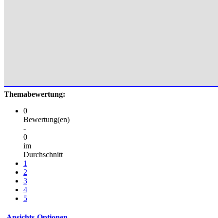
Themabewertung:
0
Bewertung(en)
-
0
im
Durchschnitt
1
2
3
4
5
Ansichts-Optionen