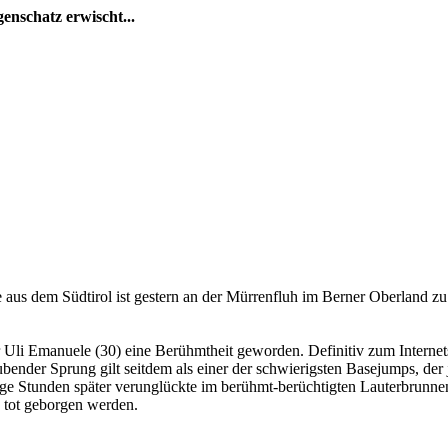
enschatz erwischt...
e aus dem Südtirol ist gestern an der Mürrenfluh im Berner Oberland z
 Uli Emanuele (30) eine Berühmtheit geworden. Definitiv zum Internets
äubender Sprung gilt seitdem als einer der schwierigsten Basejumps, d
nige Stunden später verunglückte im berühmt-berüchtigten Lauterbrunnen
 tot geborgen werden.