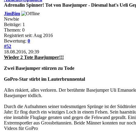
Adrenalin Spinner! Tot von Basejumper - Diesmal hat's Ueli Geg
JimBim
Newbie
Beiträge: 1
Themen: 0
Registriert seit: Aug 2016
Bewertung:
0
#52
18.08.2016, 20:39
Wieder 2 Tote Basejumper!!!
Zwei Basejumper stürzen zu Tode
GoPro-Star stirbt im Lauterbrunnental
Alles riskiert, alles verloren. Der berühmte Basejumper Uli Emanuel
Basejumper tödlich.
Durch die Aufnahmen seiner todesmutigen Sprünge ist der Südtiroler
Jahr: Er flog durch ein winziges Loch in einem Felsen. Sein haarstr
eine instabile Fluglage geraten und gegen die Felswand geprallt. Ei
Extremsportler aus Grossbritannien. Beide Männer konnten nur noch
Videos für GoPro