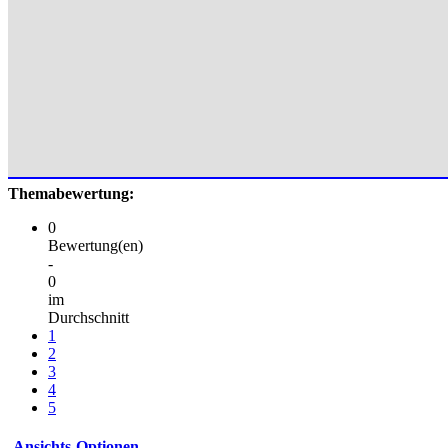
Themabewertung:
0
Bewertung(en)
-
0
im
Durchschnitt
1
2
3
4
5
Ansichts-Optionen