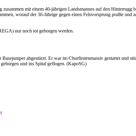
g zusammen mit einem 40-jährigen Landsmannes auf den Hinterrugg be
mmen, worauf der 36-Jährige gegen einen Felsvorsprung prallte und ans
(REGA) nur noch tot geborgen werden.
er Basejumper abgestürzt. Er war im Churfirstenmassiv gestartet und s
 geborgen und ins Spital geflogen. (KapoSG)
l