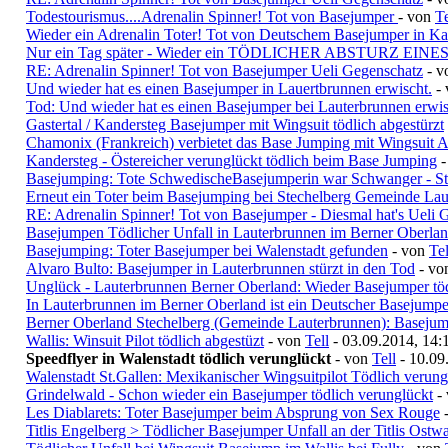
Todestourismus....Adrenalin Spinner! Tot von Basejumper
- von
Te
Wieder ein Adrenalin Toter! Tot von Deutschem Basejumper in Ka
Nur ein Tag später - Wieder ein TÖDLICHER ABSTURZ EINE
RE: Adrenalin Spinner! Tot von Basejumper Ueli Gegenschatz
- 
Und wieder hat es einen Basejumper in Lauertbrunnen erwischt.
-
Tod: Und wieder hat es einen Basejumper bei Lauterbrunnen erwis
Gastertal / Kandersteg Basejumper mit Wingsuit tödlich abgestürzt
Chamonix (Frankreich) verbietet das Base Jumping mit Wingsuit 
Kandersteg - Östereicher verunglückt tödlich beim Base Jumping
Basejumping: Tote SchwedischeBasejumperin war Schwanger - St
Erneut ein Toter beim Basejumping bei Stechelberg Gemeinde La
RE: Adrenalin Spinner! Tot von Basejumper - Diesmal hat's Ueli G
Basejumpen Tödlicher Unfall in Lauterbrunnen im Berner Oberla
Basejumping: Toter Basejumper bei Walenstadt gefunden
- von
Tel
Alvaro Bulto: Basejumper in Lauterbrunnen stürzt in den Tod
- v
Unglück - Lauterbrunnen Berner Oberland: Wieder Basejumper töd
In Lauterbrunnen im Berner Oberland ist ein Deutscher Basejumper
Berner Oberland Stechelberg (Gemeinde Lauterbrunnen): Basejump
Wallis: Winsuit Pilot tödlich abgestüzt
- von
Tell
- 03.09.2014, 14:
Speedflyer in Walenstadt tödlich verunglückt
- von
Tell
- 10.09
Walenstadt St.Gallen: Mexikanischer Wingsuitpilot Tödlich verung
Grindelwald - Schon wieder ein Basejumper tödlich verunglückt
-
Les Diablarets: Toter Basejumper beim Absprung von Sex Rouge
Titlis Engelberg > Tödlicher Basejumper Unfall an der Titlis Ostw