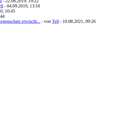
l
- 22.08.2019, 19:22
ll
- 04.09.2019, 13:10
0, 10:45
:44
egenschatz erwischt...
- von
Tell
- 10.08.2021, 09:26