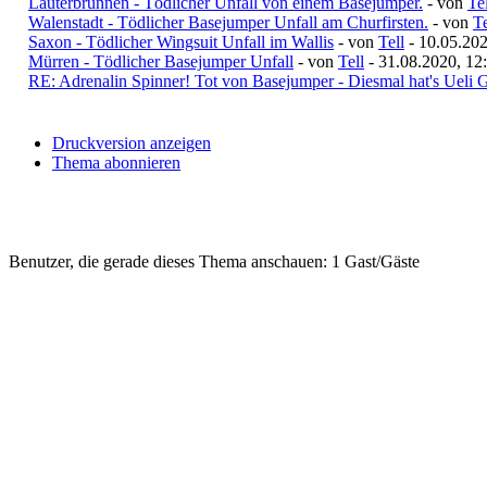
Lauterbrunnen - Tödlicher Unfall von einem Basejumper.
- von
Tel
Walenstadt - Tödlicher Basejumper Unfall am Churfirsten.
- von
Te
Saxon - Tödlicher Wingsuit Unfall im Wallis
- von
Tell
- 10.05.202
Mürren - Tödlicher Basejumper Unfall
- von
Tell
- 31.08.2020, 12
RE: Adrenalin Spinner! Tot von Basejumper - Diesmal hat's Ueli G
Druckversion anzeigen
Thema abonnieren
Benutzer, die gerade dieses Thema anschauen: 1 Gast/Gäste