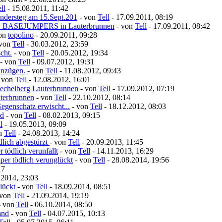
ll
- 15.08.2011, 11:42
ndersteg am 15.Sept.201
- von
Tell
- 17.09.2011, 08:19
S BASEJUMPERS in Lauterbrunnen
- von
Tell
- 17.09.2011, 08:42
von
topolino
- 20.09.2011, 09:28
 von
Tell
- 30.03.2012, 23:59
cht.
- von
Tell
- 20.05.2012, 19:34
- von
Tell
- 09.07.2012, 19:31
Anzügen.
- von
Tell
- 11.08.2012, 09:43
- von
Tell
- 12.08.2012, 16:01
echelberg Lauterbrunnen
- von
Tell
- 17.09.2012, 07:19
uterbrunnen
- von
Tell
- 22.10.2012, 08:14
egenschatz erwischt...
- von
Tell
- 18.12.2012, 08:03
nd
- von
Tell
- 08.02.2013, 09:15
l
- 19.05.2013, 09:09
on
Tell
- 24.08.2013, 14:24
lich abgestürzt
- von
Tell
- 20.09.2013, 11:45
 tödlich verunfallt
- von
Tell
- 14.11.2013, 16:29
er tödlich verunglückt
- von
Tell
- 28.08.2014, 19:56
17
.2014, 23:03
lückt
- von
Tell
- 18.09.2014, 08:51
 von
Tell
- 21.09.2014, 19:19
- von
Tell
- 06.10.2014, 08:50
and
- von
Tell
- 04.07.2015, 10:13