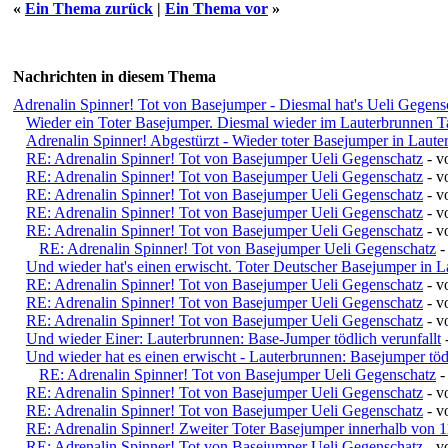
«
Ein Thema zurück
|
Ein Thema vor
»
Nachrichten in diesem Thema
Adrenalin Spinner! Tot von Basejumper - Diesmal hat's Ueli Gegensc
Wieder ein Toter Basejumper. Diesmal wieder im Lauterbrunnen T
Adrenalin Spinner! Abgestürzt - Wieder toter Basejumper in Laut
RE: Adrenalin Spinner! Tot von Basejumper Ueli Gegenschatz
- v
RE: Adrenalin Spinner! Tot von Basejumper Ueli Gegenschatz
- 
RE: Adrenalin Spinner! Tot von Basejumper Ueli Gegenschatz
- 
RE: Adrenalin Spinner! Tot von Basejumper Ueli Gegenschatz
- 
RE: Adrenalin Spinner! Tot von Basejumper Ueli Gegenschatz
- 
RE: Adrenalin Spinner! Tot von Basejumper Ueli Gegenschatz
-
Und wieder hat's einen erwischt. Toter Deutscher Basejumper in 
RE: Adrenalin Spinner! Tot von Basejumper Ueli Gegenschatz
- v
RE: Adrenalin Spinner! Tot von Basejumper Ueli Gegenschatz
- v
RE: Adrenalin Spinner! Tot von Basejumper Ueli Gegenschatz
- v
Und wieder Einer: Lauterbrunnen: Base-Jumper tödlich verunfallt
Und wieder hat es einen erwischt - Lauterbrunnen: Basejumper tödl
RE: Adrenalin Spinner! Tot von Basejumper Ueli Gegenschatz
-
RE: Adrenalin Spinner! Tot von Basejumper Ueli Gegenschatz
- v
RE: Adrenalin Spinner! Tot von Basejumper Ueli Gegenschatz
- 
RE: Adrenalin Spinner! Zweiter Toter Basejumper innerhalb von 1
RE: Adrenalin Spinner! Tot von Basejumper Ueli Gegenschatz
- v