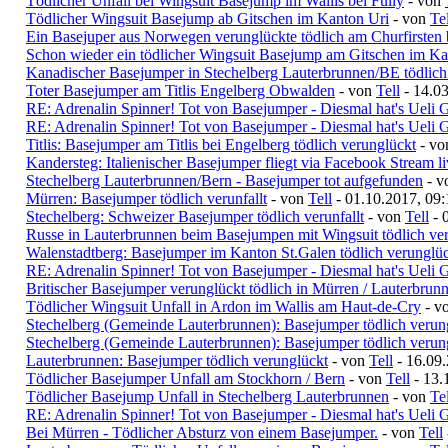
Tödlicher Unfall bei Wingsuit Basejump im Wallis bei Fully
- von
Tödlicher Wingsuit Basejump ab Gitschen im Kanton Uri
- von
Tel
Ein Basejuper aus Norwegen verunglückte tödlich am Churfirsten 
Schon wieder ein tödlicher Wingsuit Basejump am Gitschen im Ka
Kanadischer Basejumper in Stechelberg Lauterbrunnen/BE tödlich
Toter Basejumper am Titlis Engelberg Obwalden
- von
Tell
- 14.03
RE: Adrenalin Spinner! Tot von Basejumper - Diesmal hat's Ueli G
RE: Adrenalin Spinner! Tot von Basejumper - Diesmal hat's Ueli G
Titlis: Basejumper am Titlis bei Engelberg tödlich verunglückt
- v
Kandersteg: Italienischer Basejumper fliegt via Facebook Stream l
Stechelberg Lauterbrunnen/Bern - Basejumper tot aufgefunden
- 
Mürren: Basejumper tödlich verunfallt
- von
Tell
- 01.10.2017, 09:
Stechelberg: Schweizer Basejumper tödlich verunfallt
- von
Tell
- 
Russe in Lauterbrunnen beim Basejumpen mit Wingsuit tödlich ve
Walenstadtberg: Basejumper im Kanton St.Galen tödlich verunglü
RE: Adrenalin Spinner! Tot von Basejumper - Diesmal hat's Ueli G
Britischer Basejumper verunglückt tödlich in Mürren / Lauterbrun
Tödlicher Wingsuit Unfall in Ardon im Wallis am Haut-de-Cry
- v
Stechelberg (Gemeinde Lauterbrunnen): Basejumper tödlich verun
Stechelberg (Gemeinde Lauterbrunnen): Basejumper tödlich verun
Lauterbrunnen: Basejumper tödlich verunglückt
- von
Tell
- 16.09.
Tödlicher Basejumper Unfall am Stockhorn / Bern
- von
Tell
- 13.
Tödlicher Basejump Unfall in Stechelberg Lauterbrunnen
- von
Tel
RE: Adrenalin Spinner! Tot von Basejumper - Diesmal hat's Ueli G
Bei Mürren - Tödlicher Absturz von einem Basejumper.
- von
Tell