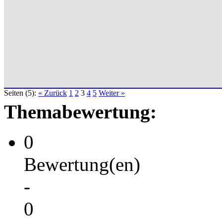
Seiten (5):
« Zurück
1
2
3
4
5
Weiter »
Themabewertung:
0
Bewertung(en)
-
0