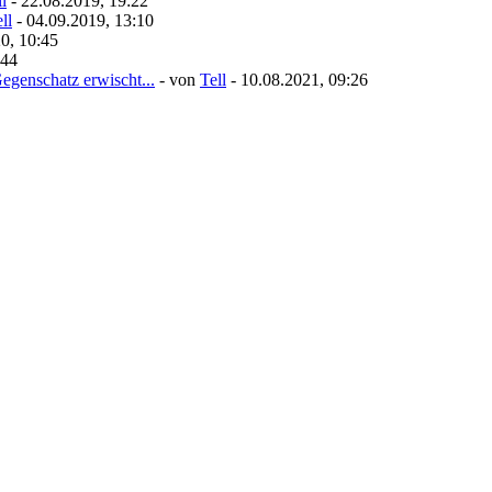
l
- 22.08.2019, 19:22
ll
- 04.09.2019, 13:10
0, 10:45
:44
egenschatz erwischt...
- von
Tell
- 10.08.2021, 09:26