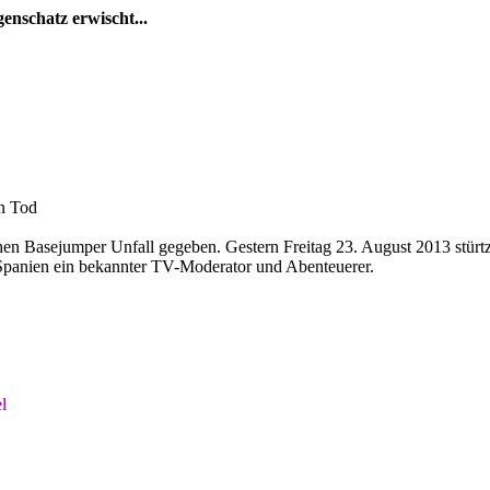
enschatz erwischt...
en Tod
hen Basejumper Unfall gegeben. Gestern Freitag 23. August 2013 stürtz
at Spanien ein bekannter TV-Moderator und Abenteuerer.
l