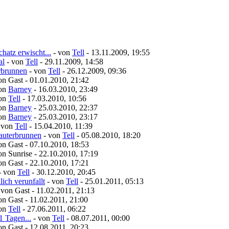
hatz erwischt...
- von
Tell
- 13.11.2009, 19:55
al
- von
Tell
- 29.11.2009, 14:58
erbrunnen
- von
Tell
- 26.12.2009, 09:36
on Gast - 01.01.2010, 21:42
von
Barney
- 16.03.2010, 23:49
von
Tell
- 17.03.2010, 10:56
von
Barney
- 25.03.2010, 22:37
von
Barney
- 25.03.2010, 23:17
 von
Tell
- 15.04.2010, 11:39
Lauterbrunnen
- von
Tell
- 05.08.2010, 18:20
on Gast - 07.10.2010, 18:53
on Sunrise - 22.10.2010, 17:19
on Gast - 22.10.2010, 17:21
- von
Tell
- 30.12.2010, 20:45
ich verunfallt
- von
Tell
- 25.01.2011, 05:13
 von Gast - 11.02.2011, 21:13
on Gast - 11.02.2011, 21:00
von
Tell
- 27.06.2011, 06:22
1 Tagen...
- von
Tell
- 08.07.2011, 00:00
on Gast - 12.08.2011, 20:23