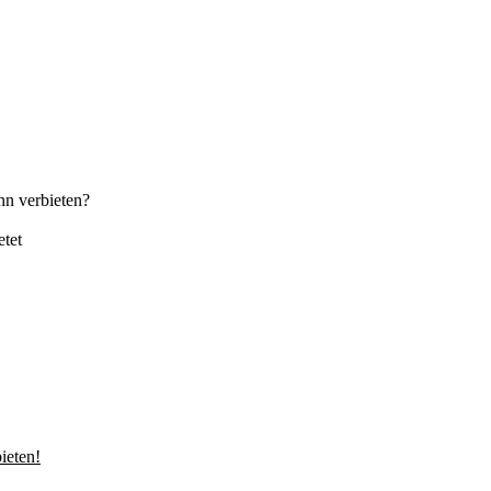
nn verbieten?
etet
ieten!