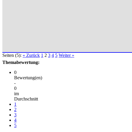
Seiten (5):
« Zurück
1
2
3
4
5
Weiter »
Themabewertung:
0
Bewertung(en)
-
0
im
Durchschnitt
1
2
3
4
5