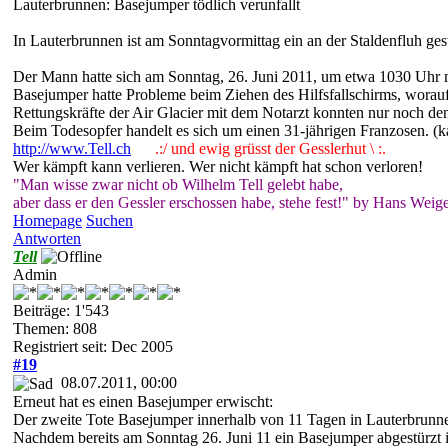
Lauterbrunnen: Basejumper tödlich verunfallt
In Lauterbrunnen ist am Sonntagvormittag ein an der Staldenfluh gest
Der Mann hatte sich am Sonntag, 26. Juni 2011, um etwa 1030 Uhr mi
Basejumper hatte Probleme beim Ziehen des Hilfsfallschirms, woraufh
Rettungskräfte der Air Glacier mit dem Notarzt konnten nur noch de
Beim Todesopfer handelt es sich um einen 31-jährigen Franzosen. (k
http://www.Tell.ch
.:/ und ewig grüsst der Gesslerhut \ :.
Wer kämpft kann verlieren. Wer nicht kämpft hat schon verloren!
"Man wisse zwar nicht ob Wilhelm Tell gelebt habe,
aber dass er den Gessler erschossen habe, stehe fest!" by Hans Weige
Homepage
Suchen
Antworten
Tell
Admin
Beiträge: 1'543
Themen: 808
Registriert seit: Dec 2005
#19
08.07.2011, 00:00
Erneut hat es einen Basejumper erwischt:
Der zweite Tote Basejumper innerhalb von 11 Tagen in Lauterbrunn
Nachdem bereits am Sonntag 26. Juni 11 ein Basejumper abgestürzt is