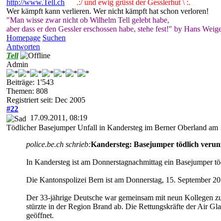
http://www.Tell.ch
.:/ und ewig grüsst der Gesslerhut \ :.
Wer kämpft kann verlieren. Wer nicht kämpft hat schon verloren!
"Man wisse zwar nicht ob Wilhelm Tell gelebt habe,
aber dass er den Gessler erschossen habe, stehe fest!" by Hans Weige
Homepage
Suchen
Antworten
Tell
Admin
Beiträge: 1'543
Themen: 808
Registriert seit: Dec 2005
#22
17.09.2011, 08:19
Tödlicher Basejumper Unfall in Kandersteg im Berner Oberland am
police.be.ch schrieb:
Kandersteg: Basejumper tödlich verunfa
In Kandersteg ist am Donnerstagnachmittag ein Basejumper töd
Die Kantonspolizei Bern ist am Donnerstag, 15. September 201
Der 33-jährige Deutsche war gemeinsam mit neun Kollegen zum 
stürzte in der Region Brand ab. Die Rettungskräfte der Air Gl
geöffnet.