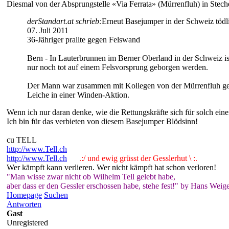
Diesmal von der Absprungstelle «Via Ferrata» (Mürrenfluh) in Stech
derStandart.at schrieb:
Erneut Basejumper in der Schweiz tödl
07. Juli 2011
36-Jähriger prallte gegen Felswand
Bern - In Lauterbrunnen im Berner Oberland in der Schweiz is
nur noch tot auf einem Felsvorsprung geborgen werden.
Der Mann war zusammen mit Kollegen von der Mürrenfluh gesta
Leiche in einer Winden-Aktion.
Wenn ich nur daran denke, wie die Rettungskräfte sich für solch eine
Ich bin für das verbieten von diesem Basejumper Blödsinn!
cu TELL
http://www.Tell.ch
http://www.Tell.ch
.:/ und ewig grüsst der Gesslerhut \ :.
Wer kämpft kann verlieren. Wer nicht kämpft hat schon verloren!
"Man wisse zwar nicht ob Wilhelm Tell gelebt habe,
aber dass er den Gessler erschossen habe, stehe fest!" by Hans Weige
Homepage
Suchen
Antworten
Gast
Unregistered