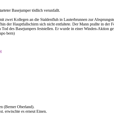
arteter Basejumper tödlich verunfallt.
t zwei Kollegen an die Staldenfluh in Lauterbrunnen zur Absprungstell
in der Hauptfallschirm sich nicht entfaltete. Der Mann prallte in der
n Tod des Basejumpers feststellen. Er wurde in einer Winden-Aktion g
apo bern)
l
en (Berner Oberland).
t. erwischte es erneut Einen.