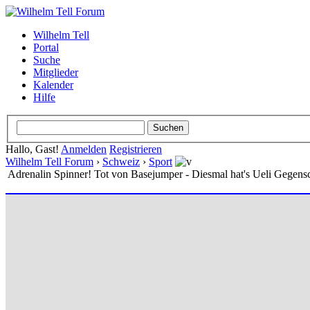
Wilhelm Tell
Portal
Suche
Mitglieder
Kalender
Hilfe
Hallo, Gast!
Anmelden
Registrieren
Wilhelm Tell Forum
›
Schweiz
›
Sport
Adrenalin Spinner! Tot von Basejumper - Diesmal hat's Ueli Gegensc