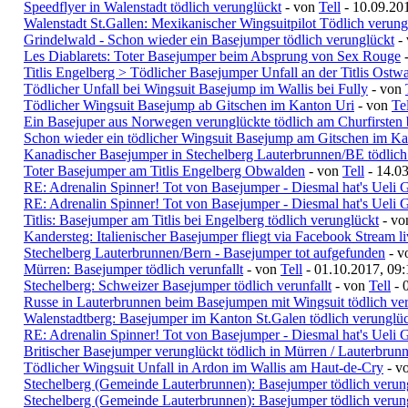
Speedflyer in Walenstadt tödlich verunglückt
- von
Tell
- 10.09.20
Walenstadt St.Gallen: Mexikanischer Wingsuitpilot Tödlich verung
Grindelwald - Schon wieder ein Basejumper tödlich verunglückt
-
Les Diablarets: Toter Basejumper beim Absprung von Sex Rouge
Titlis Engelberg > Tödlicher Basejumper Unfall an der Titlis Ostw
Tödlicher Unfall bei Wingsuit Basejump im Wallis bei Fully
- von
Tödlicher Wingsuit Basejump ab Gitschen im Kanton Uri
- von
Tel
Ein Basejuper aus Norwegen verunglückte tödlich am Churfirsten 
Schon wieder ein tödlicher Wingsuit Basejump am Gitschen im Ka
Kanadischer Basejumper in Stechelberg Lauterbrunnen/BE tödlich
Toter Basejumper am Titlis Engelberg Obwalden
- von
Tell
- 14.03
RE: Adrenalin Spinner! Tot von Basejumper - Diesmal hat's Ueli G
RE: Adrenalin Spinner! Tot von Basejumper - Diesmal hat's Ueli G
Titlis: Basejumper am Titlis bei Engelberg tödlich verunglückt
- v
Kandersteg: Italienischer Basejumper fliegt via Facebook Stream l
Stechelberg Lauterbrunnen/Bern - Basejumper tot aufgefunden
- 
Mürren: Basejumper tödlich verunfallt
- von
Tell
- 01.10.2017, 09:
Stechelberg: Schweizer Basejumper tödlich verunfallt
- von
Tell
- 
Russe in Lauterbrunnen beim Basejumpen mit Wingsuit tödlich ve
Walenstadtberg: Basejumper im Kanton St.Galen tödlich verunglü
RE: Adrenalin Spinner! Tot von Basejumper - Diesmal hat's Ueli G
Britischer Basejumper verunglückt tödlich in Mürren / Lauterbrun
Tödlicher Wingsuit Unfall in Ardon im Wallis am Haut-de-Cry
- v
Stechelberg (Gemeinde Lauterbrunnen): Basejumper tödlich verun
Stechelberg (Gemeinde Lauterbrunnen): Basejumper tödlich verun