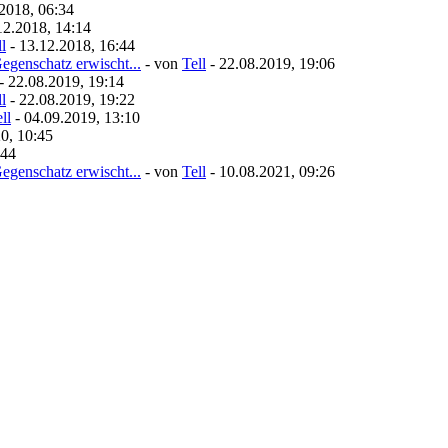
2018, 06:34
12.2018, 14:14
l
- 13.12.2018, 16:44
egenschatz erwischt...
- von
Tell
- 22.08.2019, 19:06
- 22.08.2019, 19:14
l
- 22.08.2019, 19:22
ll
- 04.09.2019, 13:10
0, 10:45
:44
egenschatz erwischt...
- von
Tell
- 10.08.2021, 09:26