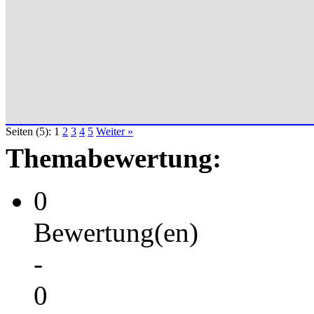
Seiten (5):
1
2
3
4
5
Weiter »
Themabewertung:
0
Bewertung(en)
-
0