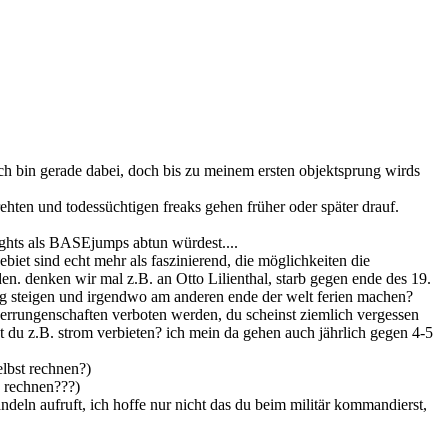
ich bin gerade dabei, doch bis zu meinem ersten objektsprung wirds
drehten und todessüchtigen freaks gehen früher oder später drauf.
ghts als BASEjumps abtun würdest....
ebiet sind echt mehr als faszinierend, die möglichkeiten die
den. denken wir mal z.B. an Otto Lilienthal, starb gegen ende des 19.
gzeug steigen und irgendwo am anderen ende der welt ferien machen?
che errungenschaften verboten werden, du scheinst ziemlich vergessen
t du z.B. strom verbieten? ich mein da gehen auch jährlich gegen 4-5
elbst rechnen?)
h rechnen???)
andeln aufruft, ich hoffe nur nicht das du beim militär kommandierst,