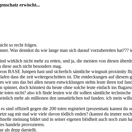
enschatz erwischt...
icht so recht folgen.
pinner. Was dennkst du wie lange man sich darauf vorzubereiten hat??? 
 sind wirklich nicht mehr zu retten, und ja, die meisten von diesen über
ch diese auch nicht besonders mag.
von BASE Jumpen hast und sicherlich sämtliche wingsuit proximity fli
lafen dass die zeit weitergeschritten ist. Die entdeckungen auf diesem g
rn wir uns das bei allen neuen entwicklungen stehts leute ihren tod fan
h ein spinner, doch könntest du heute ohne solche leute einfach ins flu
die toten nicht? also ich finde leuten wie dir sollten sämtliche technis
inlich mehr als millionen den unnatürlichen tod fanden. ich mein wills
s sind offiziell gegen die 200 toten registriert (prozentsatz kannst du s
 jetzt sag mir mal wie viele davon tödlich enden? (kannst du immer noc
rschnelle meinung bildet und in seiner eigenen blödheit auch noch zum h
tes handeln provozieren.
r als depp darstellt.