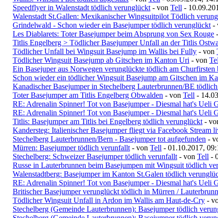
Speedflyer in Walenstadt tödlich verunglückt
- von
Tell
- 10.09.20
Walenstadt St.Gallen: Mexikanischer Wingsuitpilot Tödlich verung
Grindelwald - Schon wieder ein Basejumper tödlich verunglückt
-
Les Diablarets: Toter Basejumper beim Absprung von Sex Rouge
Titlis Engelberg > Tödlicher Basejumper Unfall an der Titlis Ostw
Tödlicher Unfall bei Wingsuit Basejump im Wallis bei Fully
- von
Tödlicher Wingsuit Basejump ab Gitschen im Kanton Uri
- von
Tel
Ein Basejuper aus Norwegen verunglückte tödlich am Churfirsten 
Schon wieder ein tödlicher Wingsuit Basejump am Gitschen im Ka
Kanadischer Basejumper in Stechelberg Lauterbrunnen/BE tödlich
Toter Basejumper am Titlis Engelberg Obwalden
- von
Tell
- 14.03
RE: Adrenalin Spinner! Tot von Basejumper - Diesmal hat's Ueli G
RE: Adrenalin Spinner! Tot von Basejumper - Diesmal hat's Ueli G
Titlis: Basejumper am Titlis bei Engelberg tödlich verunglückt
- v
Kandersteg: Italienischer Basejumper fliegt via Facebook Stream l
Stechelberg Lauterbrunnen/Bern - Basejumper tot aufgefunden
- 
Mürren: Basejumper tödlich verunfallt
- von
Tell
- 01.10.2017, 09:
Stechelberg: Schweizer Basejumper tödlich verunfallt
- von
Tell
- 
Russe in Lauterbrunnen beim Basejumpen mit Wingsuit tödlich ve
Walenstadtberg: Basejumper im Kanton St.Galen tödlich verunglü
RE: Adrenalin Spinner! Tot von Basejumper - Diesmal hat's Ueli G
Britischer Basejumper verunglückt tödlich in Mürren / Lauterbrun
Tödlicher Wingsuit Unfall in Ardon im Wallis am Haut-de-Cry
- v
Stechelberg (Gemeinde Lauterbrunnen): Basejumper tödlich verun
Stechelberg (Gemeinde Lauterbrunnen): Basejumper tödlich verun