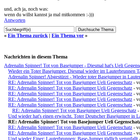
und, ach ja, noch was:
wenn du willst kannst ja mal mitkommen :-)))
Antworten
«
Ein Thema zurück
|
Ein Thema vor
»
Nachrichten in diesem Thema
Adrenalin Spinner! Tot von Basejumper - Diesmal hat's Ueli Gegensc
Wieder ein Toter Basejumper. Diesmal wieder im Lauterbrunnen T
Adrenalin Spinner! Abgestürzt - Wieder toter Basejumper in Laut
RE: Adrenalin Spinner! Tot von Basejumper Ueli Gegenschatz
- v
RE: Adrenalin Spinner! Tot von Basejumper Ueli Gegenschatz
- 
RE: Adrenalin Spinner! Tot von Basejumper Ueli Gegenschatz
- 
RE: Adrenalin Spinner! Tot von Basejumper Ueli Gegenschatz
- 
RE: Adrenalin Spinner! Tot von Basejumper Ueli Gegenschatz
- 
RE: Adrenalin Spinner! Tot von Basejumper Ueli Gegenschatz
-
Und wieder hat's einen erwischt. Toter Deutscher Basejumper in 
RE: Adrenalin Spinner! Tot von Basejumper Ueli Gegenschat
RE: Adrenalin Spinner! Tot von Basejumper Ueli Gegenschatz
- v
RE: Adrenalin Spinner! Tot von Basejumper Ueli Gegenschatz
- v
Und wieder Einer: Lauterbrunnen: Base-Jumper tödlich verunfallt