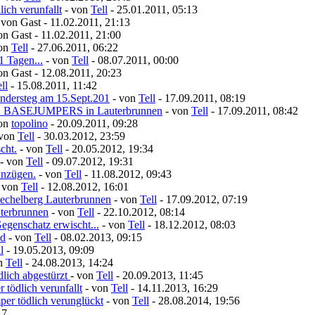
ich verunfallt
- von
Tell
- 25.01.2011, 05:13
 von Gast - 11.02.2011, 21:13
on Gast - 11.02.2011, 21:00
von
Tell
- 27.06.2011, 06:22
1 Tagen...
- von
Tell
- 08.07.2011, 00:00
on Gast - 12.08.2011, 20:23
ll
- 15.08.2011, 11:42
ndersteg am 15.Sept.201
- von
Tell
- 17.09.2011, 08:19
S BASEJUMPERS in Lauterbrunnen
- von
Tell
- 17.09.2011, 08:42
von
topolino
- 20.09.2011, 09:28
 von
Tell
- 30.03.2012, 23:59
cht.
- von
Tell
- 20.05.2012, 19:34
- von
Tell
- 09.07.2012, 19:31
Anzügen.
- von
Tell
- 11.08.2012, 09:43
- von
Tell
- 12.08.2012, 16:01
echelberg Lauterbrunnen
- von
Tell
- 17.09.2012, 07:19
uterbrunnen
- von
Tell
- 22.10.2012, 08:14
egenschatz erwischt...
- von
Tell
- 18.12.2012, 08:03
nd
- von
Tell
- 08.02.2013, 09:15
l
- 19.05.2013, 09:09
on
Tell
- 24.08.2013, 14:24
lich abgestürzt
- von
Tell
- 20.09.2013, 11:45
 tödlich verunfallt
- von
Tell
- 14.11.2013, 16:29
er tödlich verunglückt
- von
Tell
- 28.08.2014, 19:56
17