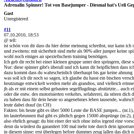
Adrenalin Spinner! Tot von Basejumper - Diesmal hat's Ueli Geg
Gast
Unregistered
#11
07.10.2010, 18:53
@ tell:
ist schön von dir dass du hier deine meinung schreibst, nur kann ich n
und zweitens: mit sicherheit sind mehr als 90% aller jumper keine s
wohl noch einiges an speziefischem training benötigen.
Ich geb dir recht bei einer kleinen gruppe unter den springern, diese
Nur: diese spinner gibt's überall und ich kann dir beipflichten dass i
dazu kommt dass du wahrscheinlich überhaupt bis gar keine ahnung 
was soll ich dir noch so sagen, ich glaube du hasst ein bischen versch
heutzutage entwickelt werden mehr als grandios, und vielleich erinne
jh als er mit einem selbst gebauten segelflugdings abstürtzte... auc
oder die entw. des motorisierten verkehrs, sefahrerei, da stören dich 
zu haben dass für dein heute so angenehmes leben tausende, wahrsche
leute dabei drauf (in CH)
Fakten: bis heute gibt es über 5000 Leute die BASE jumpen... (nr.1), e
im lauterbrunnen thal gibt es jährlich gegen 15000 absprünge (nr.2),
also ehrlich gesagt: du bist einer der sich ohne infos irgend eine vo
denn da würdest du garantiert 100 mal mehr tote durch dein ignorran
in diesem sinne: erst überlegen before dummes zeug lallen das dich nu