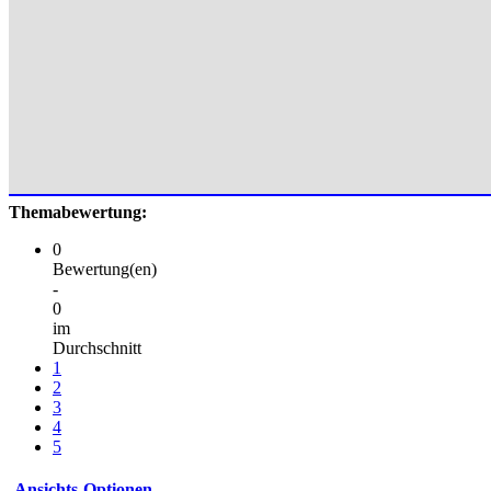
Themabewertung:
0
Bewertung(en)
-
0
im
Durchschnitt
1
2
3
4
5
Ansichts-Optionen