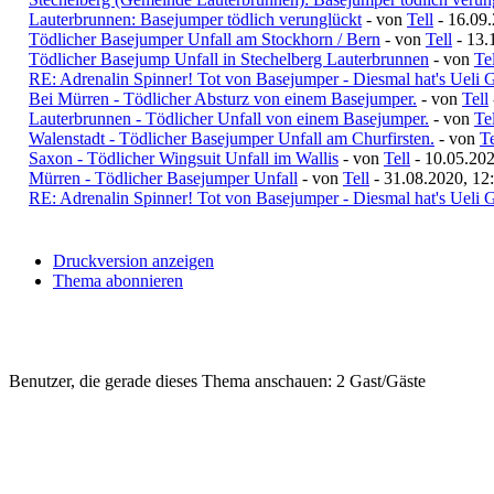
Lauterbrunnen: Basejumper tödlich verunglückt
- von
Tell
- 16.09.
Tödlicher Basejumper Unfall am Stockhorn / Bern
- von
Tell
- 13.
Tödlicher Basejump Unfall in Stechelberg Lauterbrunnen
- von
Tel
RE: Adrenalin Spinner! Tot von Basejumper - Diesmal hat's Ueli G
Bei Mürren - Tödlicher Absturz von einem Basejumper.
- von
Tell
Lauterbrunnen - Tödlicher Unfall von einem Basejumper.
- von
Tel
Walenstadt - Tödlicher Basejumper Unfall am Churfirsten.
- von
Te
Saxon - Tödlicher Wingsuit Unfall im Wallis
- von
Tell
- 10.05.202
Mürren - Tödlicher Basejumper Unfall
- von
Tell
- 31.08.2020, 12
RE: Adrenalin Spinner! Tot von Basejumper - Diesmal hat's Ueli G
Druckversion anzeigen
Thema abonnieren
Benutzer, die gerade dieses Thema anschauen: 2 Gast/Gäste