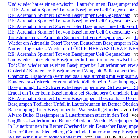
Und wieder hat es einen erwischt - Lauterbrunnen: Basejumper tödl
RE: Adrenalin Spinner! Tot von Basejumper Ueli Gegenschatz
-
RE: Adrenalin Spinner! Tot von Basejumper Ueli Gegenschatz
- v
RE: Adrenalin Spinner! Tot von Basejumper Ueli Gegenschatz
- 
RE: Adrenalin Spinner! Zweiter Toter Basejumper innerhalb von 1
RE: Adrenalin Spinner! Tot von Basejumper Ueli Gegenschatz
- v
Todestourismus....Adrenalin Spinner! Tot von Basejumper
- von
Te
Wieder ein Adrenalin Toter! Tot von Deutschem Basejumper in Ka
Nur ein Tag später - Wieder ein TÖDLICHER ABSTURZ EINE
RE: Adrenalin Spinner! Tot von Basejumper Ueli Gegenschatz
- 
Und wieder hat es einen Basejumper in Lauertbrunnen erwischt.
-
Tod: Und wieder hat es einen Basejumper bei Lauterbrunnen erwis
Gastertal / Kandersteg Basejumper mit Wingsuit tödlich abgestürzt
Chamonix (Frankreich) verbietet das Base Jumping mit Wingsuit 
Kandersteg - Östereicher verunglückt tödlich beim Base Jumping
Basejumping: Tote SchwedischeBasejumperin war Schwanger - St
Erneut ein Toter beim Basejumping bei Stechelberg Gemeinde La
RE: Adrenalin Spinner! Tot von Basejumper - Diesmal hat's Ueli G
Basejumpen Tödlicher Unfall in Lauterbrunnen im Berner Oberla
Basejumping: Toter Basejumper bei Walenstadt gefunden
- von
Tel
Alvaro Bulto: Basejumper in Lauterbrunnen stürzt in den Tod
- v
Unglück - Lauterbrunnen Berner Oberland: Wieder Basejumper töd
In Lauterbrunnen im Berner Oberland ist ein Deutscher Basejumper
Berner Oberland Stechelberg (Gemeinde Lauterbrunnen): Basejump
Wallis: Winsuit Pilot tödlich abgestüzt
- von
Tell
- 03.09.2014, 14: