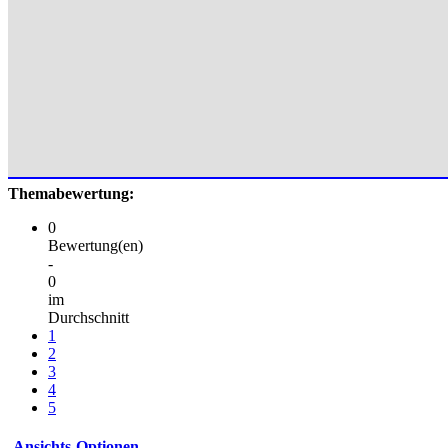
Themabewertung:
0
Bewertung(en)
-
0
im
Durchschnitt
1
2
3
4
5
Ansichts-Optionen