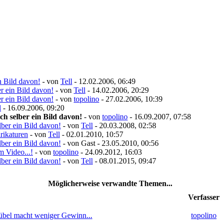
n Bild davon!
- von
Tell
- 12.02.2006, 06:49
r ein Bild davon!
- von
Tell
- 14.02.2006, 20:29
r ein Bild davon!
- von
topolino
- 27.02.2006, 10:39
l
- 16.09.2006, 09:20
h selber ein Bild davon!
- von
topolino
- 16.09.2007, 07:58
ber ein Bild davon!
- von
Tell
- 20.03.2008, 02:58
rikaturen
- von
Tell
- 02.01.2010, 10:57
ber ein Bild davon!
- von Gast - 23.05.2010, 00:56
 Video...!
- von
topolino
- 24.09.2012, 16:03
ber ein Bild davon!
- von
Tell
- 08.01.2015, 09:47
Möglicherweise verwandte Themen...
Verfasser
bel macht weniger Gewinn...
topolino