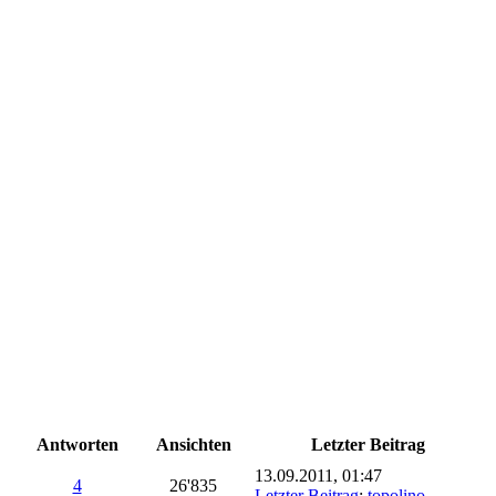
Antworten
Ansichten
Letzter Beitrag
13.09.2011, 01:47
4
26'835
Letzter Beitrag
:
topolino