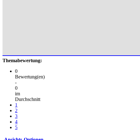
Themabewertung:
0
Bewertung(en)
-
0
im
Durchschnitt
1
2
3
4
5
Ansichts-Optionen