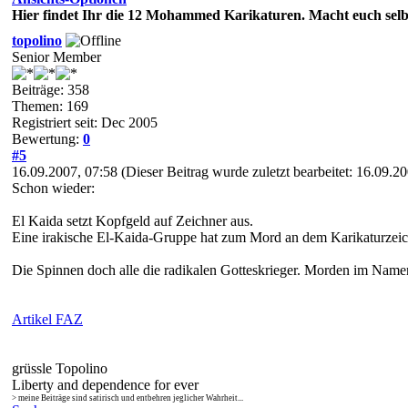
Hier findet Ihr die 12 Mohammed Karikaturen. Macht euch selb
topolino
Senior Member
Beiträge: 358
Themen: 169
Registriert seit: Dec 2005
Bewertung:
0
#5
16.09.2007, 07:58
(Dieser Beitrag wurde zuletzt bearbeitet: 16.09.
Schon wieder:
El Kaida setzt Kopfgeld auf Zeichner aus.
Eine irakische El-Kaida-Gruppe hat zum Mord an dem Karikaturzeich
Die Spinnen doch alle die radikalen Gotteskrieger. Morden im Namen 
Artikel FAZ
grüssle Topolino
Liberty and dependence for ever
> meine Beiträge sind satirisch und entbehren jeglicher Wahrheit...