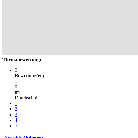
Themabewertung:
0
Bewertung(en)
-
0
im
Durchschnitt
1
2
3
4
5
Ansichts-Optionen