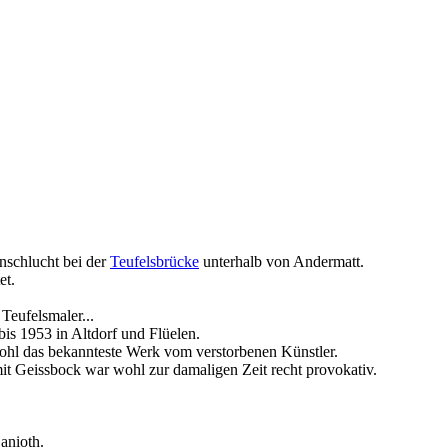
enschlucht bei der
Teufelsbrücke
unterhalb von Andermatt.
et.
Teufelsmaler...
bis 1953 in Altdorf und Flüelen.
 wohl das bekannteste Werk vom verstorbenen Künstler.
t Geissbock war wohl zur damaligen Zeit recht provokativ.
anioth.