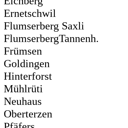
Eichberg
Ernetschwil
Flumserberg Saxli
FlumserbergTannenh.
Frümsen
Goldingen
Hinterforst
Mühlrüti
Neuhaus
Oberterzen
Pfäfers