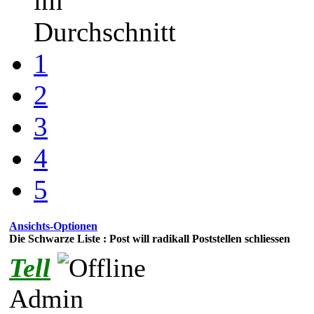
im
Durchschnitt
1
2
3
4
5
Ansichts-Optionen
Die Schwarze Liste : Post will radikall Poststellen schliessen
Tell
Admin