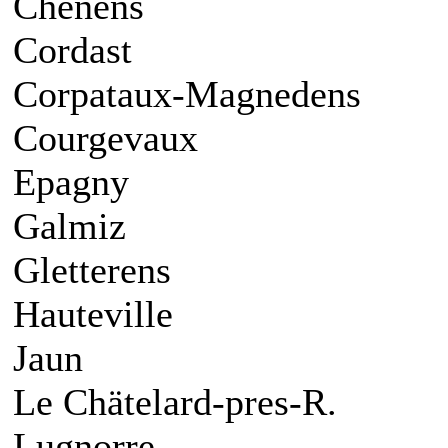
Chenens
Cordast
Corpataux-Magnedens
Courgevaux
Epagny
Galmiz
Gletterens
Hauteville
Jaun
Le Chätelard-pres-R.
Lugnorre