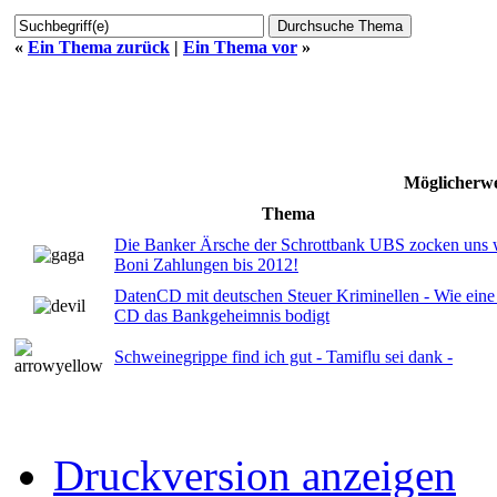
«
Ein Thema zurück
|
Ein Thema vor
»
Möglicherwe
Thema
Die Banker Ärsche der Schrottbank UBS zocken uns w
Boni Zahlungen bis 2012!
DatenCD mit deutschen Steuer Kriminellen - Wie eine
CD das Bankgeheimnis bodigt
Schweinegrippe find ich gut - Tamiflu sei dank -
Druckversion anzeigen