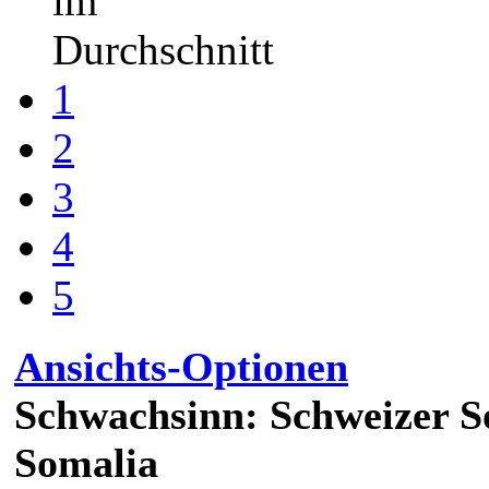
im
Durchschnitt
1
2
3
4
5
Ansichts-Optionen
Schwachsinn: Schweizer So
Somalia