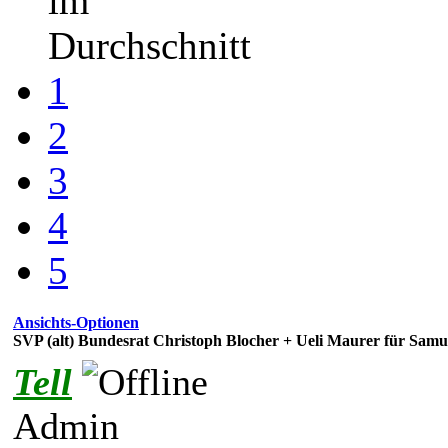
im
Durchschnitt
1
2
3
4
5
Ansichts-Optionen
SVP (alt) Bundesrat Christoph Blocher + Ueli Maurer für Samu
Tell
Admin