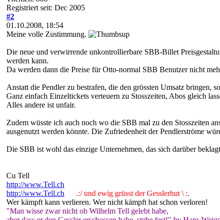
Registriert seit: Dec 2005
#2
01.10.2008, 18:54
Meine volle Zustimmung.
Die neue und verwirrende unkontrollierbare SBB-Billet Preisgestaltun
werden kann.
Da werden dann die Preise für Otto-normal SBB Benutzer nicht mehr 
Anstatt die Pendler zu bestrafen, die den grössten Umsatz bringen, s
Ganz einfach Einzeltickets verteuern zu Stosszeiten, Abos gleich lass
Alles andere ist unfair.
Zudem wüsste ich auch noch wo die SBB mal zu den Stosszeiten anset
ausgenutzt werden könnte. Die Zufriedenheit der Pendlerströme wür
Die SBB ist wohl das einzige Unternehmen, das sich darüber beklag
Cu Tell
http://www.Tell.ch
http://www.Tell.ch
.:/ und ewig grüsst der Gesslerhut \ :.
Wer kämpft kann verlieren. Wer nicht kämpft hat schon verloren!
"Man wisse zwar nicht ob Wilhelm Tell gelebt habe,
aber dass er den Gessler erschossen habe, stehe fest!" by Hans Weige