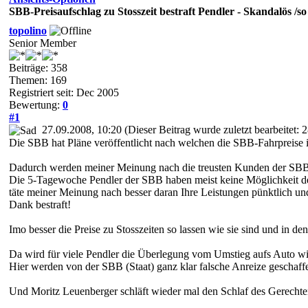
SBB-Preisaufschlag zu Stosszeit bestraft Pendler - Skandalös /
topolino
Senior Member
Beiträge: 358
Themen: 169
Registriert seit: Dec 2005
Bewertung:
0
#1
27.09.2008, 10:20
(Dieser Beitrag wurde zuletzt bearbeitet:
Die SBB hat Pläne veröffentlicht nach welchen die SBB-Fahrpreise i
Dadurch werden meiner Meinung nach die treusten Kunden der SBB u
Die 5-Tagewoche Pendler der SBB haben meist keine Möglichkeit de
täte meiner Meinung nach besser daran Ihre Leistungen pünktlich und
Dank bestraft!
Imo besser die Preise zu Stosszeiten so lassen wie sie sind und in 
Da wird für viele Pendler die Überlegung vom Umstieg aufs Auto wi
Hier werden von der SBB (Staat) ganz klar falsche Anreize geschaff
Und Moritz Leuenberger schläft wieder mal den Schlaf des Gerecht