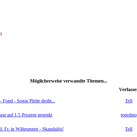
l
Möglicherweise verwandte Themen...
Verfasse
Fond - Sogar Pleite droht...
Tell
at auf 1.5 Prozent gesenkt
topolino
. Fr. in Währungen - Skandalös!
Tell