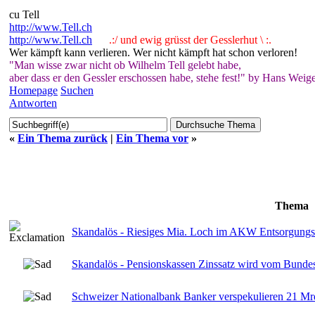
cu Tell
http://www.Tell.ch
http://www.Tell.ch
.:/ und ewig grüsst der Gesslerhut \ :.
Wer kämpft kann verlieren. Wer nicht kämpft hat schon verloren!
"Man wisse zwar nicht ob Wilhelm Tell gelebt habe,
aber dass er den Gessler erschossen habe, stehe fest!" by Hans Weige
Homepage
Suchen
Antworten
«
Ein Thema zurück
|
Ein Thema vor
»
Thema
Skandalös - Riesiges Mia. Loch im AKW Entsorgungs- 
Skandalös - Pensionskassen Zinssatz wird vom Bundesr
Schweizer Nationalbank Banker verspekulieren 21 Mrd