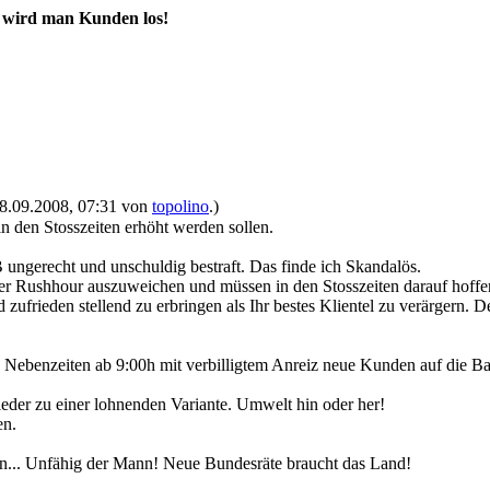
so wird man Kunden los!
 28.09.2008, 07:31 von
topolino
.)
n den Stosszeiten erhöht werden sollen.
ngerecht und unschuldig bestraft. Das finde ich Skandalös.
r Rushhour auszuweichen und müssen in den Stosszeiten darauf hoffen
 zufrieden stellend zu erbringen als Ihr bestes Klientel zu verärgern.
den Nebenzeiten ab 9:00h mit verbilligtem Anreiz neue Kunden auf die B
eder zu einer lohnenden Variante. Umwelt hin oder her!
en.
en... Unfähig der Mann! Neue Bundesräte braucht das Land!