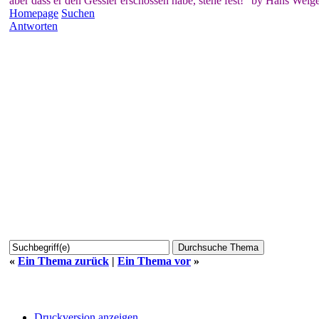
aber dass er den Gessler erschossen habe, stehe fest!" by Hans Weige
Homepage
Suchen
Antworten
«
Ein Thema zurück
|
Ein Thema vor
»
Druckversion anzeigen