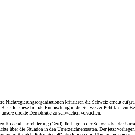
Nichtregierungsorganisationen kritisieren die Schweiz erneut aufgru
asis für diese fremde Einmischung in die Schweizer Politik ist ein Be
rn unsere direkte Demokratie zu schwächen versuchen.
n Rassendiskriminierung (Cerd) die Lage in der Schweiz bei der Umset
e über die Situation in den Unterzeichnerstaaten. Der jetzt vorliegend
erden im Kapitel „Polizeigewalt“, die Frauen und Männer, welche sich 