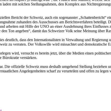
en laden mit solchen Stellungnahmen, den Komplex aus Nichtregierung
ziellen Bericht der Schweiz, auch ein sogenannter „Schattenbericht“ e
nahme zuhanden des Ausschusses am Berichtsverfahren beteiligt. Dies 
 arbeiten mit Hilfe der UNO an einer Ausdehnung ihres Einflusses zu 
 den Ton angeben“, damit das Schweizer Volk seine Meinung über Ras
s deutlich, dass den Internationalisten in Verwaltung und Regierung 
hweiz zu verraten. Der Volkswille wird missachtet und demokratische E
rlegen wird, versucht es bereits jetzt, über die Medien einen politis
e Bürokratie verstärken.
. Die offizielle Schweiz muss deshalb umgehend Stellung beziehen un
staatlichen Angelegenheiten scharf zu verurteilen und offen zu legen we