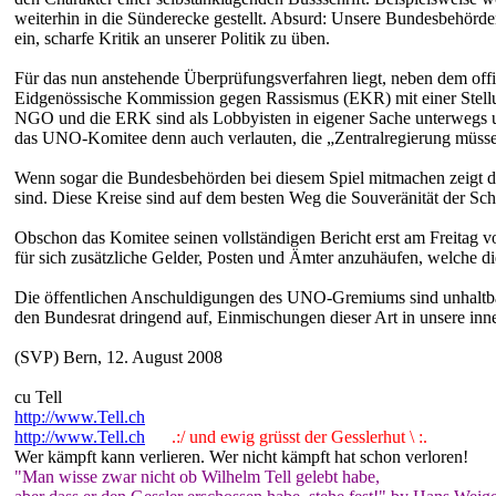
weiterhin in die Sünderecke gestellt. Absurd: Unsere Bundesbehörd
ein, scharfe Kritik an unserer Politik zu üben.
Für das nun anstehende Überprüfungsverfahren liegt, neben dem offi
Eidgenössische Kommission gegen Rassismus (EKR) mit einer Stellung
NGO und die ERK sind als Lobbyisten in eigener Sache unterwegs und
das UNO-Komitee denn auch verlauten, die „Zentralregierung müsse
Wenn sogar die Bundesbehörden bei diesem Spiel mitmachen zeigt die
sind. Diese Kreise sind auf dem besten Weg die Souveränität der Sc
Obschon das Komitee seinen vollständigen Bericht erst am Freitag vo
für sich zusätzliche Gelder, Posten und Ämter anzuhäufen, welche di
Die öffentlichen Anschuldigungen des UNO-Gremiums sind unhaltbar
den Bundesrat dringend auf, Einmischungen dieser Art in unsere inner
(SVP) Bern, 12. August 2008
cu Tell
http://www.Tell.ch
http://www.Tell.ch
.:/ und ewig grüsst der Gesslerhut \ :.
Wer kämpft kann verlieren. Wer nicht kämpft hat schon verloren!
"Man wisse zwar nicht ob Wilhelm Tell gelebt habe,