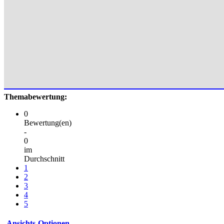
Themabewertung:
0
Bewertung(en)
-
0
im
Durchschnitt
1
2
3
4
5
Ansichts-Optionen