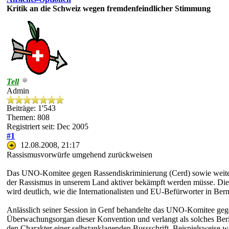
Kritik an die Schweiz wegen fremdenfeindlicher Stimmung
Tell
Admin
Beiträge: 1'543
Themen: 808
Registriert seit: Dec 2005
#1
12.08.2008, 21:17
Rassismusvorwürfe umgehend zurückweisen
Das UNO-Komitee gegen Rassendiskriminierung (Cerd) sowie weitere 
der Rassismus in unserem Land aktiver bekämpft werden müsse. Die B
wird deutlich, wie die Internationalisten und EU-Befürworter in Be
Anlässlich seiner Session in Genf behandelte das UNO-Komitee gege
Überwachungsorgan dieser Konvention und verlangt als solches Bericht
den Charakter einer selbstanklagenden Bussschrift. Beispielsweise w