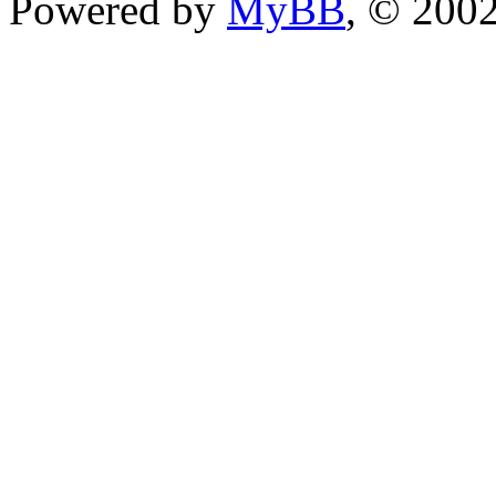
Powered by
MyBB
, © 200