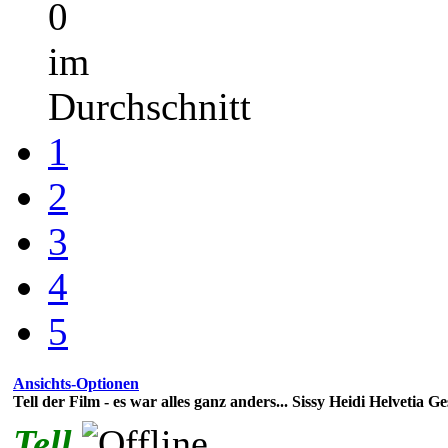
0
im
Durchschnitt
1
2
3
4
5
Ansichts-Optionen
Tell der Film - es war alles ganz anders... Sissy Heidi Helvetia Ges
Tell