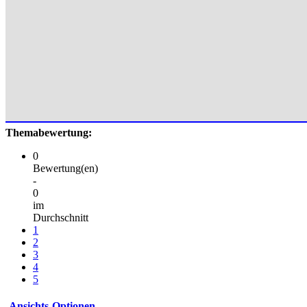
Themabewertung:
0
Bewertung(en)
-
0
im
Durchschnitt
1
2
3
4
5
Ansichts-Optionen