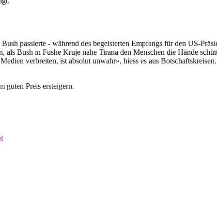
gt.
ush passierte - während des begeisterten Empfangs für den US-Präsid
als Bush in Fushe Kruje nahe Tirana den Menschen die Hände schütte
Medien verbreiten, ist absolut unwahr», hiess es aus Botschaftskreisen.
m guten Preis ersteigern.
l