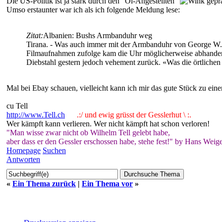
Die US-Politik ist ja stark durch den "Öl-Angestellten"
geprä
Umso erstaunter war ich als ich folgende Meldung lese:
Zitat:
Albanien: Bushs Armbanduhr weg
Tirana. - Was auch immer mit der Armbanduhr von George W. B
Filmaufnahmen zufolge kam die Uhr möglicherweise abhanden, 
Diebstahl gestern jedoch vehement zurück. «Was die örtlichen 
Mal bei Ebay schauen, vielleicht kann ich mir das gute Stück zu eine
cu Tell
http://www.Tell.ch
.:/ und ewig grüsst der Gesslerhut \ :.
Wer kämpft kann verlieren. Wer nicht kämpft hat schon verloren!
"Man wisse zwar nicht ob Wilhelm Tell gelebt habe,
aber dass er den Gessler erschossen habe, stehe fest!" by Hans Weige
Homepage
Suchen
Antworten
«
Ein Thema zurück
|
Ein Thema vor
»