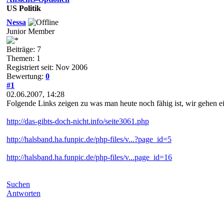
US Politik
Nessa
Junior Member
Beiträge: 7
Themen: 1
Registriert seit: Nov 2006
Bewertung:
0
#1
02.06.2007, 14:28
Folgende Links zeigen zu was man heute noch fähig ist, wir gehen ei
http://das-gibts-doch-nicht.info/seite3061.php
http://halsband.ha.funpic.de/php-files/v...?page_id=5
http://halsband.ha.funpic.de/php-files/v...page_id=16
Suchen
Antworten