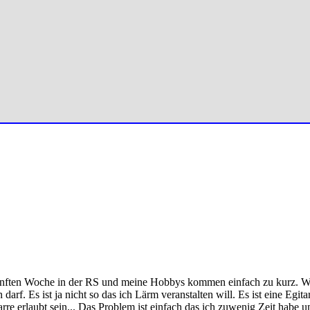
 fünften Woche in der RS und meine Hobbys kommen einfach zu kurz. Wie
rf. Es ist ja nicht so das ich Lärm veranstalten will. Es ist eine Egita
itarre erlaubt sein... Das Problem ist einfach das ich zuwenig Zeit habe