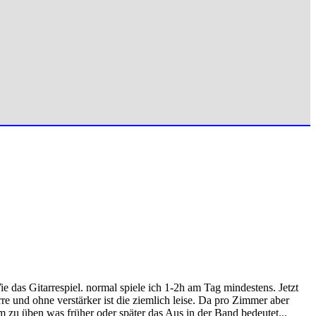
 das Gitarrespiel. normal spiele ich 1-2h am Tag mindestens. Jetzt
rre und ohne verstärker ist die ziemlich leise. Da pro Zimmer aber
 um zu üben was früher oder später das Aus in der Band bedeutet...