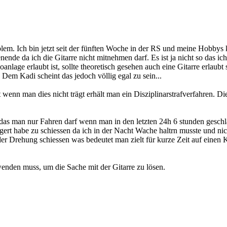
em. Ich bin jetzt seit der fünften Woche in der RS und meine Hobbys 
nde da ich die Gitarre nicht mitnehmen darf. Es ist ja nicht so das ich
eoanlage erlaubt ist, sollte theoretisch gesehen auch eine Gitarre erlaub
 Dem Kadi scheint das jedoch völlig egal zu sein...
t wenn man dies nicht trägt erhält man ein Disziplinarstrafverfahren. 
 das man nur Fahren darf wenn man in den letzten 24h 6 stunden geschla
t habe zu schiessen da ich in der Nacht Wache haltrn musste und nicht
 Drehung schiessen was bedeutet man zielt für kurze Zeit auf einen K
wenden muss, um die Sache mit der Gitarre zu lösen.