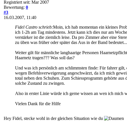
Registriert seit: Mar 2007
Bewertung:
0
#3
16.03.2007, 11:40
Fidel Castro schrieb:
Moin, ich hab momentan ein kleines Probl
ich 1-2h am Tag mindestens. Jetzt kann ich dies nur am Wochene
verstärker ist die ziemlich leise. Da pro Zimmer aber eine Ster
zu üben was früher oder später das Aus in der Band bedeutet...
Weiter gilt für männliche langhaarige Personen Haarnetzpflich
Haarnetz tragen??? Was soll das?
Und was ich persönlich am schlimmsten finde: Für fahrer gilt,
wegen Befehlsverweigerung angeschwärzt, da ich mich geweiger
total neben den Schuhen. Zum Schiessprogramm gehörte aus der
solche Zustand zu zwingen.
Also in erster Linie würde ich gerne wissen an wen ich mich 
Vielen Dank für die Hilfe
Hey Fidel, stecke wohl in der gleichen Situation wie du