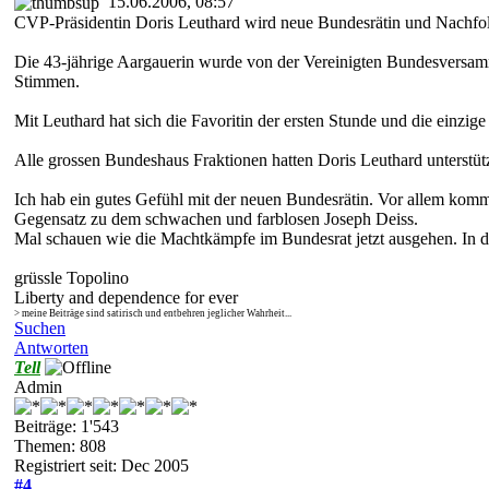
15.06.2006, 08:57
CVP-Präsidentin Doris Leuthard wird neue Bundesrätin und Nachfolg
Die 43-jährige Aargauerin wurde von der Vereinigten Bundesversam
Stimmen.
Mit Leuthard hat sich die Favoritin der ersten Stunde und die einzig
Alle grossen Bundeshaus Fraktionen hatten Doris Leuthard unterstü
Ich hab ein gutes Gefühl mit der neuen Bundesrätin. Vor allem komm
Gegensatz zu dem schwachen und farblosen Joseph Deiss.
Mal schauen wie die Machtkämpfe im Bundesrat jetzt ausgehen. In 
grüssle Topolino
Liberty and dependence for ever
> meine Beiträge sind satirisch und entbehren jeglicher Wahrheit...
Suchen
Antworten
Tell
Admin
Beiträge: 1'543
Themen: 808
Registriert seit: Dec 2005
#4