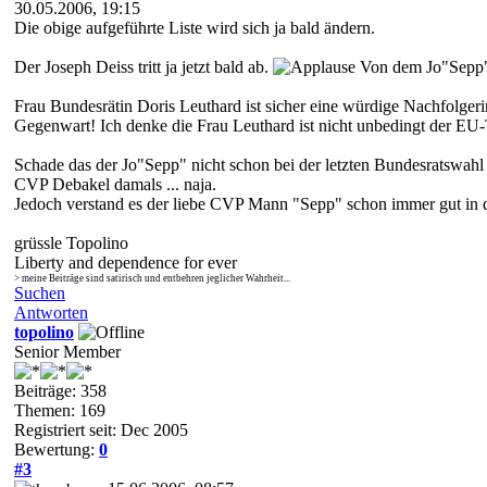
30.05.2006, 19:15
Die obige aufgeführte Liste wird sich ja bald ändern.
Der Joseph Deiss tritt ja jetzt bald ab.
Von dem Jo"Sepp" h
Frau Bundesrätin Doris Leuthard ist sicher eine würdige Nachfolgeri
Gegenwart! Ich denke die Frau Leuthard ist nicht unbedingt der E
Schade das der Jo"Sepp" nicht schon bei der letzten Bundesratswahl
CVP Debakel damals ... naja.
Jedoch verstand es der liebe CVP Mann "Sepp" schon immer gut in 
grüssle Topolino
Liberty and dependence for ever
> meine Beiträge sind satirisch und entbehren jeglicher Wahrheit...
Suchen
Antworten
topolino
Senior Member
Beiträge: 358
Themen: 169
Registriert seit: Dec 2005
Bewertung:
0
#3