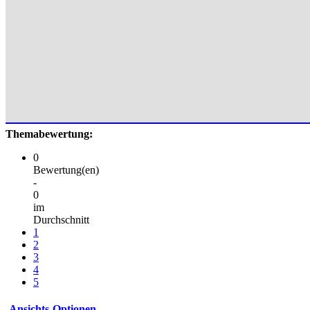
Themabewertung:
0
Bewertung(en)
-
0
im
Durchschnitt
1
2
3
4
5
Ansichts-Optionen