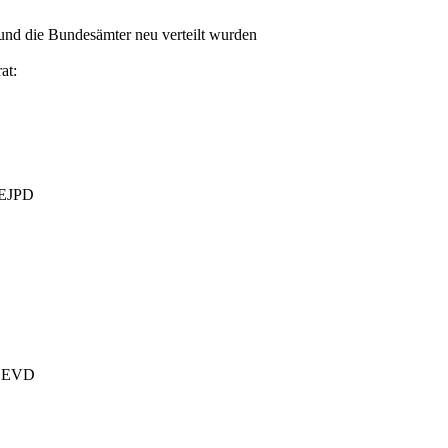
und die Bundesämter neu verteilt wurden
at:
t EJPD
es EVD