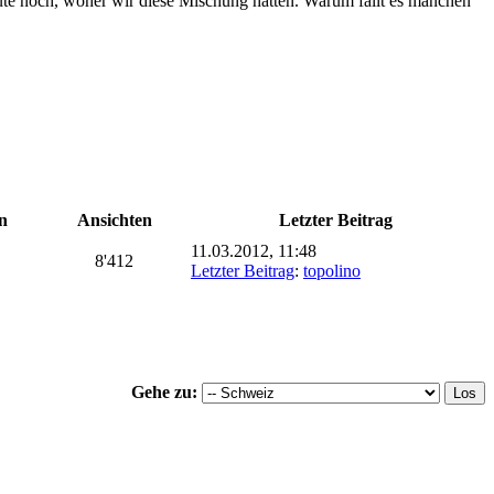
ute noch, woher wir diese Mischung hatten. Warum fällt es manchen
n
Ansichten
Letzter Beitrag
11.03.2012, 11:48
8'412
Letzter Beitrag
:
topolino
Gehe zu: