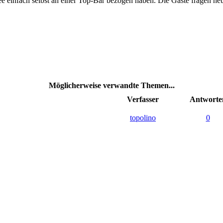
e einfach selbst an einer Top-Bar bezogen haben. Die Gäste fragen he
Möglicherweise verwandte Themen...
Verfasser
Antworte
topolino
0