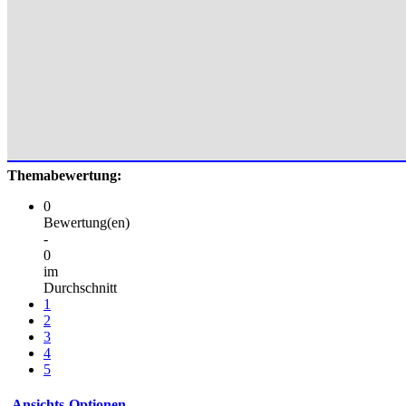
Themabewertung:
0
Bewertung(en)
-
0
im
Durchschnitt
1
2
3
4
5
Ansichts-Optionen