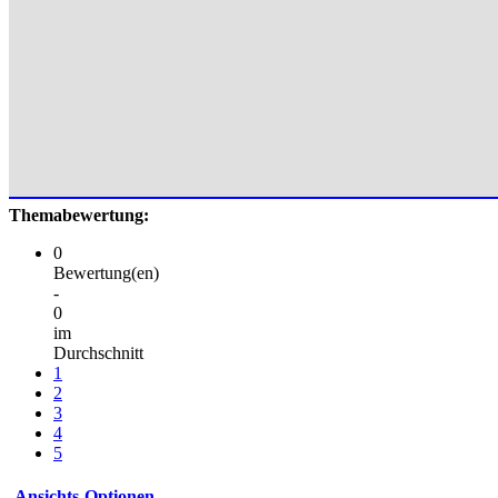
Themabewertung:
0
Bewertung(en)
-
0
im
Durchschnitt
1
2
3
4
5
Ansichts-Optionen