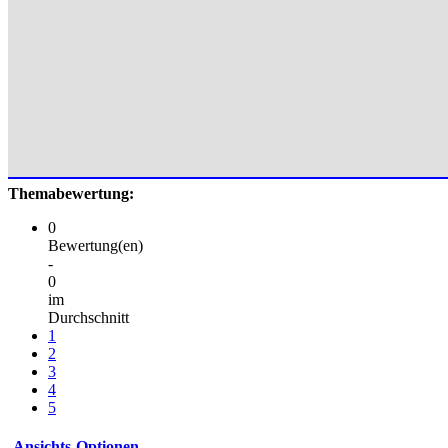
Themabewertung:
0
Bewertung(en)
-
0
im
Durchschnitt
1
2
3
4
5
Ansichts-Optionen