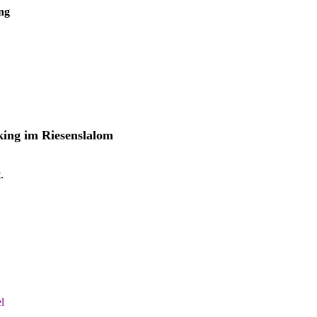
ng
ing im Riesenslalom
.
l