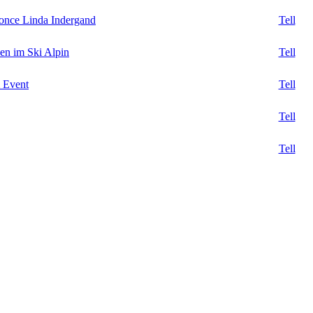
ronce Linda Indergand
Tell
en im Ski Alpin
Tell
 Event
Tell
Tell
Tell