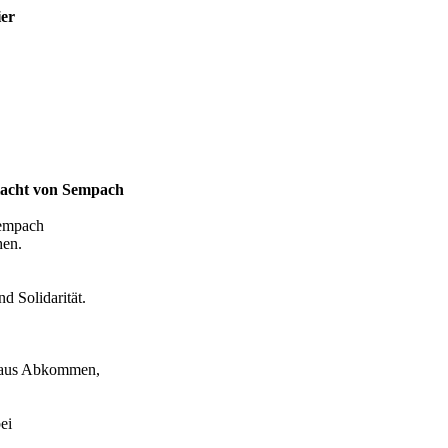
ier
hlacht von Sempach
 Sempach
hen.
d Solidarität.
kt aus Abkommen,
bei