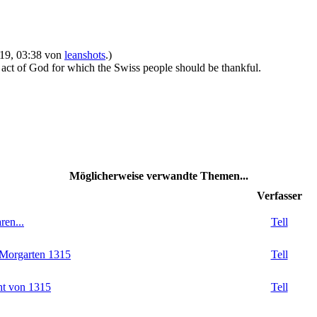
2019, 03:38 von
leanshots
.)
le act of God for which the Swiss people should be thankful.
Möglicherweise verwandte Themen...
Verfasser
ren...
Tell
 Morgarten 1315
Tell
ht von 1315
Tell