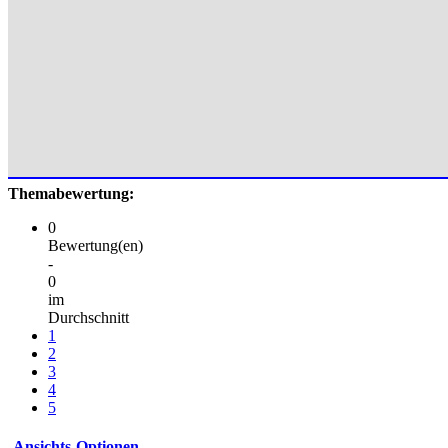
Themabewertung:
0
Bewertung(en)
-
0
im
Durchschnitt
1
2
3
4
5
Ansichts-Optionen