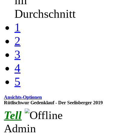
im
Durchschnitt
1
2
3
4
5
Ansichts-Optionen
Rütlischwur Gedenklauf - Der Seelisberger 2019
Tell
Admin