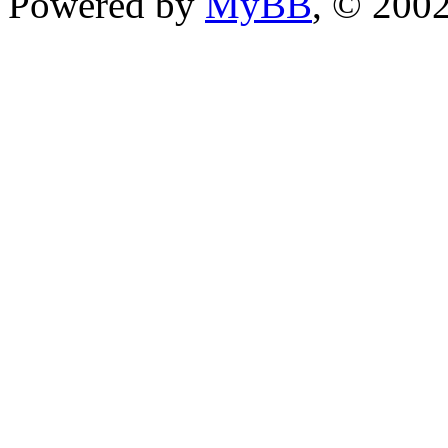
Powered by
MyBB
, © 200