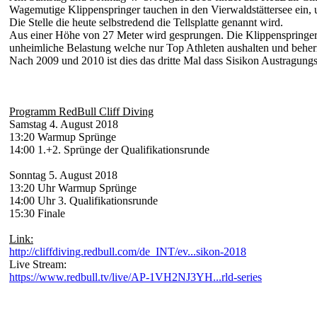
Wagemutige Klippenspringer tauchen in den Vierwaldstättersee ein, u
Die Stelle die heute selbstredend die Tellsplatte genannt wird.
Aus einer Höhe von 27 Meter wird gesprungen. Die Klippenspringer 
unheimliche Belastung welche nur Top Athleten aushalten und behe
Nach 2009 und 2010 ist dies das dritte Mal dass Sisikon Austragungso
Programm RedBull Cliff Diving
Samstag 4. August 2018
13:20 Warmup Sprünge
14:00 1.+2. Sprünge der Qualifikationsrunde
Sonntag 5. August 2018
13:20 Uhr Warmup Sprünge
14:00 Uhr 3. Qualifikationsrunde
15:30 Finale
Link:
http://cliffdiving.redbull.com/de_INT/ev...sikon-2018
Live Stream:
https://www.redbull.tv/live/AP-1VH2NJ3YH...rld-series