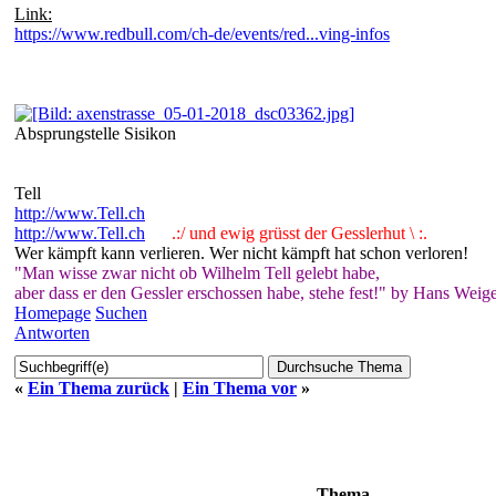
Link:
https://www.redbull.com/ch-de/events/red...ving-infos
Absprungstelle Sisikon
Tell
http://www.Tell.ch
http://www.Tell.ch
.:/ und ewig grüsst der Gesslerhut \ :.
Wer kämpft kann verlieren. Wer nicht kämpft hat schon verloren!
"Man wisse zwar nicht ob Wilhelm Tell gelebt habe,
aber dass er den Gessler erschossen habe, stehe fest!" by Hans Weige
Homepage
Suchen
Antworten
«
Ein Thema zurück
|
Ein Thema vor
»
Thema