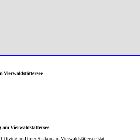
m Vierwaldstättersee
g am Vierwaldstättersee
Diving im Urner Sisikon am Vierwaldstättersee statt.