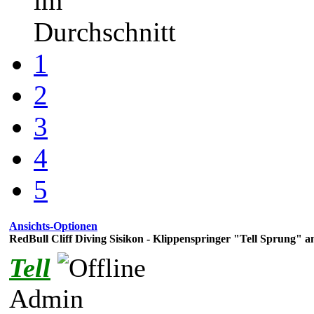
im
Durchschnitt
1
2
3
4
5
Ansichts-Optionen
RedBull Cliff Diving Sisikon - Klippenspringer "Tell Sprung" a
Tell
Admin