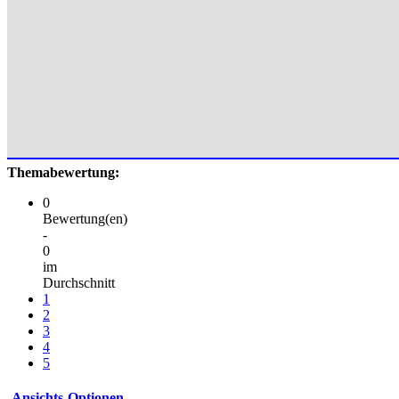
Themabewertung:
0
Bewertung(en)
-
0
im
Durchschnitt
1
2
3
4
5
Ansichts-Optionen