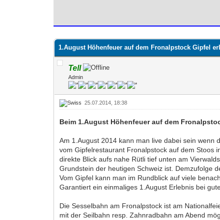
0 Bewertung(en) - 0 im Durchschnitt
1
2
3
4
5
1.August Höhenfeuer auf dem Fronalpstock Gipfel er
Tell
Admin
25.07.2014, 18:38
Beim 1.August Höhenfeuer auf dem Fronalpstoc
Am 1.August 2014 kann man live dabei sein wenn d
vom Gipfelrestaurant Fronalpstock auf dem Stoos i
direkte Blick aufs nahe Rütli tief unten am Vierw
Grundstein der heutigen Schweiz ist. Demzufolge de
Vom Gipfel kann man im Rundblick auf viele benac
Garantiert ein einmaliges 1.August Erlebnis bei gu
Die Sesselbahn am Fronalpstock ist am Nationalfeie
mit der Seilbahn resp. Zahnradbahn am Abend mög