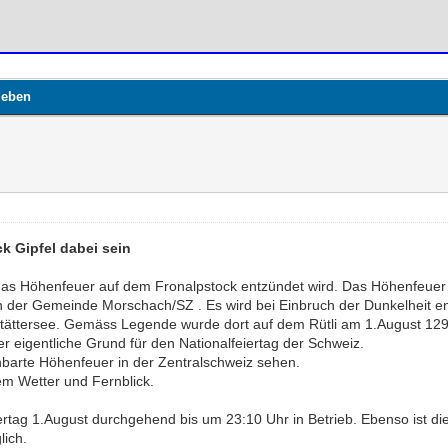
leben
k Gipfel dabei sein
as Höhenfeuer auf dem Fronalpstock entzündet wird. Das Höhenfeuer 
n der Gemeinde Morschach/SZ . Es wird bei Einbruch der Dunkelheit en
aldstättersee. Gemäss Legende wurde dort auf dem Rütli am 1.August 
r eigentliche Grund für den Nationalfeiertag der Schweiz.
hbarte Höhenfeuer in der Zentralschweiz sehen.
tem Wetter und Fernblick.
rtag 1.August durchgehend bis um 23:10 Uhr in Betrieb. Ebenso ist di
lich.