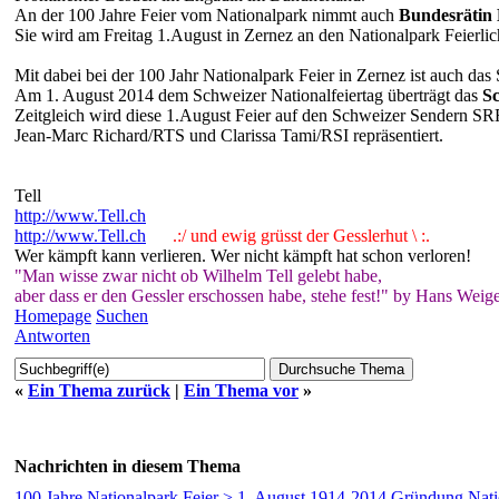
An der 100 Jahre Feier vom Nationalpark nimmt auch
Bundesrätin 
Sie wird am Freitag 1.August in Zernez an den Nationalpark Feierl
Mit dabei bei der 100 Jahr Nationalpark Feier in Zernez ist auch da
Am 1. August 2014 dem Schweizer Nationalfeiertag überträgt das
S
Zeitgleich wird diese 1.August Feier auf den Schweizer Sendern SR
Jean-Marc Richard/RTS und Clarissa Tami/RSI repräsentiert.
Tell
http://www.Tell.ch
http://www.Tell.ch
.:/ und ewig grüsst der Gesslerhut \ :.
Wer kämpft kann verlieren. Wer nicht kämpft hat schon verloren!
"Man wisse zwar nicht ob Wilhelm Tell gelebt habe,
aber dass er den Gessler erschossen habe, stehe fest!" by Hans Weige
Homepage
Suchen
Antworten
«
Ein Thema zurück
|
Ein Thema vor
»
Nachrichten in diesem Thema
100 Jahre Nationalpark Feier > 1. August 1914-2014 Gründung Nat