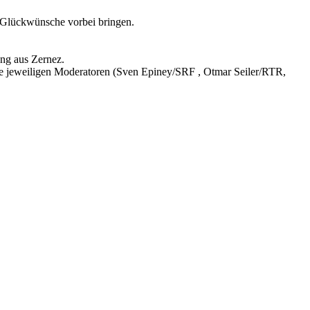
n Glückwünsche vorbei bringen.
ung aus Zernez.
die jeweiligen Moderatoren (Sven Epiney/SRF , Otmar Seiler/RTR,