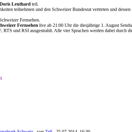
Doris Leuthard
teil.
ichkeiten teilnehmen und den Schweizer Bundesrat vertreten und desse
s Schweizer Fernsehen.
chweizer Fernsehen
live ab 21:00 Uhr die diesjährige 1. August Send
F, RTS und RSI ausgestrahlt. Alle vier Sprachen werden dabei durch 
l
ionalpark Schweiz
- von
Tell
- 25.07.2014, 16:30