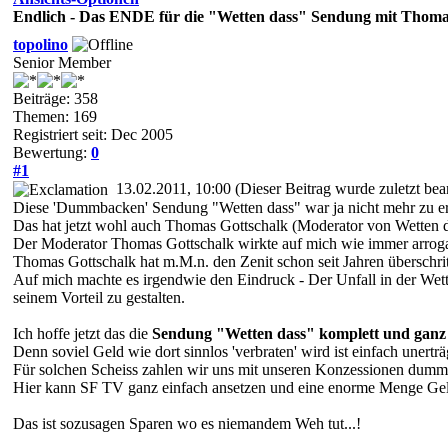
Endlich - Das ENDE für die "Wetten dass" Sendung mit Thoma
topolino
Senior Member
Beiträge: 358
Themen: 169
Registriert seit: Dec 2005
Bewertung:
0
#1
13.02.2011, 10:00
(Dieser Beitrag wurde zuletzt bea
Diese 'Dummbacken' Sendung "Wetten dass" war ja nicht mehr zu er
Das hat jetzt wohl auch Thomas Gottschalk (Moderator von Wetten 
Der Moderator Thomas Gottschalk wirkte auf mich wie immer arrog
Thomas Gottschalk hat m.M.n. den Zenit schon seit Jahren überschrit
Auf mich machte es irgendwie den Eindruck - Der Unfall in der Wet
seinem Vorteil zu gestalten.
Ich hoffe jetzt das die
Sendung "Wetten dass" komplett und ganz 
Denn soviel Geld wie dort sinnlos 'verbraten' wird ist einfach unerträ
Für solchen Scheiss zahlen wir uns mit unseren Konzessionen dumm
Hier kann SF TV ganz einfach ansetzen und eine enorme Menge Geld
Das ist sozusagen Sparen wo es niemandem Weh tut...!