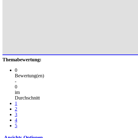
Themabewertung:
0
Bewertung(en)
-
0
im
Durchschnitt
1
2
3
4
5
Ansichts-Optionen