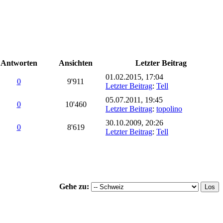
Antworten
Ansichten
Letzter Beitrag
01.02.2015, 17:04
0
9'911
Letzter Beitrag
:
Tell
05.07.2011, 19:45
0
10'460
Letzter Beitrag
:
topolino
30.10.2009, 20:26
0
8'619
Letzter Beitrag
:
Tell
Gehe zu: