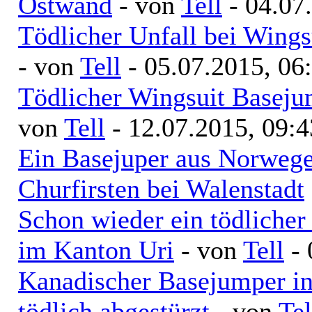
Ostwand
- von
Tell
- 04.07
Tödlicher Unfall bei Wings
- von
Tell
- 05.07.2015, 06
Tödlicher Wingsuit Baseju
von
Tell
- 12.07.2015, 09:4
Ein Basejuper aus Norwege
Churfirsten bei Walenstadt
Schon wieder ein tödliche
im Kanton Uri
- von
Tell
- 
Kanadischer Basejumper in
tödlich abgestürzt
- von
Tel