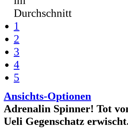
im
Durchschnitt
1
2
3
4
5
Ansichts-Optionen
Adrenalin Spinner! Tot vo
Ueli Gegenschatz erwischt.