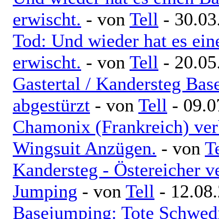
erwischt.
- von
Tell
- 30.03
Tod: Und wieder hat es ei
erwischt.
- von
Tell
- 20.05
Gastertal / Kandersteg Bas
abgestürzt
- von
Tell
- 09.0
Chamonix (Frankreich) ver
Wingsuit Anzügen.
- von
T
Kandersteg - Östereicher v
Jumping
- von
Tell
- 12.08.
Basejumping: Tote Schwed