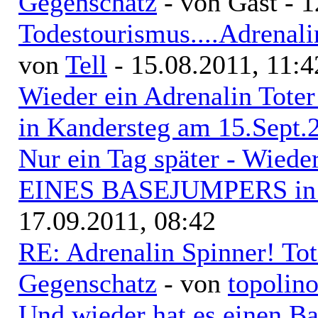
Gegenschatz
- von Gast - 
Todestourismus....Adrenal
von
Tell
- 15.08.2011, 11:4
Wieder ein Adrenalin Tote
in Kandersteg am 15.Sept.
Nur ein Tag später - Wi
EINES BASEJUMPERS in 
17.09.2011, 08:42
RE: Adrenalin Spinner! To
Gegenschatz
- von
topolin
Und wieder hat es einen B