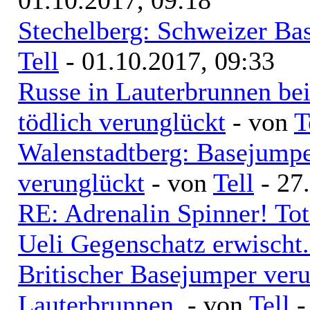
Stechelberg: Schweizer Bas
Tell
- 01.10.2017, 09:33
Russe in Lauterbrunnen b
tödlich verunglückt
- von
T
Walenstadtberg: Basejumpe
verunglückt
- von
Tell
- 27
RE: Adrenalin Spinner! Tot
Ueli Gegenschatz erwischt.
Britischer Basejumper veru
Lauterbrunnen.
- von
Tell
-