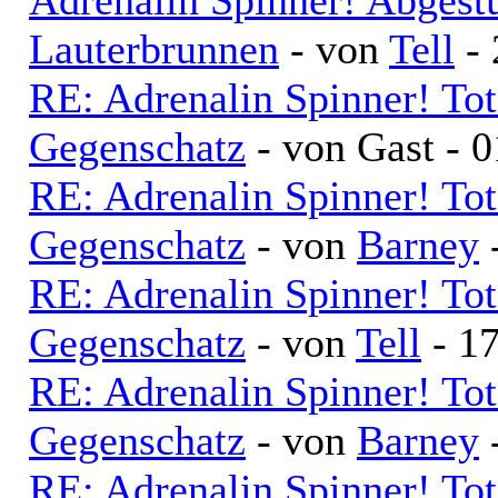
Lauterbrunnen
- von
Tell
- 
RE: Adrenalin Spinner! To
Gegenschatz
- von Gast - 
RE: Adrenalin Spinner! To
Gegenschatz
- von
Barney
-
RE: Adrenalin Spinner! To
Gegenschatz
- von
Tell
- 17
RE: Adrenalin Spinner! To
Gegenschatz
- von
Barney
-
RE: Adrenalin Spinner! To