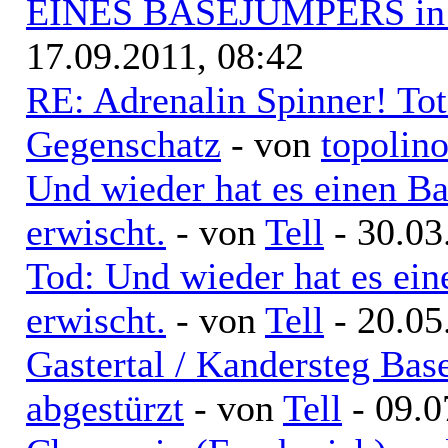
EINES BASEJUMPERS in 
17.09.2011, 08:42
RE: Adrenalin Spinner! To
Gegenschatz
- von
topolin
Und wieder hat es einen B
erwischt.
- von
Tell
- 30.03
Tod: Und wieder hat es ei
erwischt.
- von
Tell
- 20.05
Gastertal / Kandersteg Bas
abgestürzt
- von
Tell
- 09.0