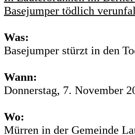
Basejumper tödlich verunfal
Was:
Basejumper stürzt in den To
Wann:
Donnerstag, 7. November 2
Wo:
Mürren in der Gemeinde Lau