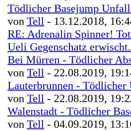
Tödlicher Basejump Unfall
von
Tell
- 13.12.2018, 16:4
RE: Adrenalin Spinner! Tot
Ueli Gegenschatz erwischt.
Bei Mürren - Tödlicher Ab
von
Tell
- 22.08.2019, 19:1
Lauterbrunnen - Tödlicher
von
Tell
- 22.08.2019, 19:2
Walenstadt - Tödlicher Bas
von
Tell
- 04.09.2019, 13:1