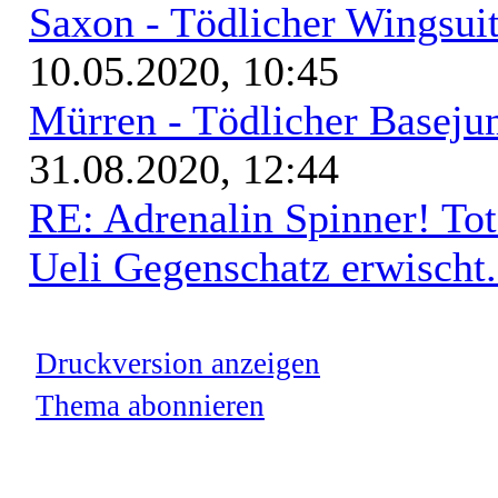
Saxon - Tödlicher Wingsuit
10.05.2020, 10:45
Mürren - Tödlicher Baseju
31.08.2020, 12:44
RE: Adrenalin Spinner! Tot
Ueli Gegenschatz erwischt.
Druckversion anzeigen
Thema abonnieren