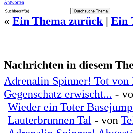
Antworten
«
Ein Thema zurück
|
Ein
Nachrichten in diesem Th
Adrenalin Spinner! Tot von 
Gegenschatz erwischt...
- v
Wieder ein Toter Basejump
Lauterbrunnen Tal
- von
Te
Adrenalin Spinner! Abgestü