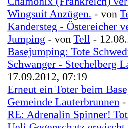
Chamonix (Frankreich) ver
Wingsuit Anzügen.
- von
T
Kandersteg - Östereicher v
Jumping
- von
Tell
- 12.08.
Basejumping: Tote Schwed
Schwanger - Stechelberg L
17.09.2012, 07:19
Erneut ein Toter beim Base
Gemeinde Lauterbrunnen
-
RE: Adrenalin Spinner! Tot
Ueli Gegenschatz erwischt.