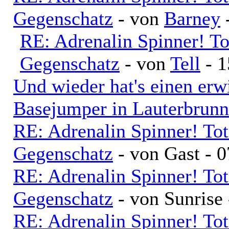
Gegenschatz
- von
Barney
-
RE: Adrenalin Spinner! T
Gegenschatz
- von
Tell
- 1
Und wieder hat's einen erw
Basejumper in Lauterbrun
RE: Adrenalin Spinner! To
Gegenschatz
- von Gast - 
RE: Adrenalin Spinner! To
Gegenschatz
- von Sunrise
RE: Adrenalin Spinner! To