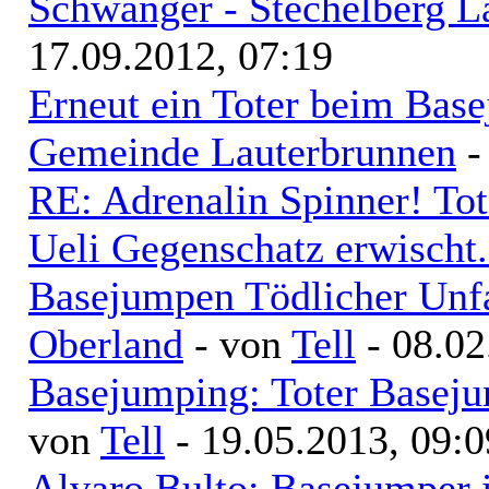
Schwanger - Stechelberg L
17.09.2012, 07:19
Erneut ein Toter beim Base
Gemeinde Lauterbrunnen
-
RE: Adrenalin Spinner! Tot
Ueli Gegenschatz erwischt.
Basejumpen Tödlicher Unfa
Oberland
- von
Tell
- 08.02
Basejumping: Toter Baseju
von
Tell
- 19.05.2013, 09:0
Alvaro Bulto: Basejumper i