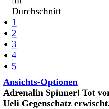
im
Durchschnitt
1
2
3
4
5
Ansichts-Optionen
Adrenalin Spinner! Tot vo
Ueli Gegenschatz erwischt.