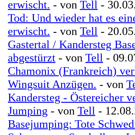
erwischt.
- von
Tell
- 30.03
Tod: Und wieder hat es ei
erwischt.
- von
Tell
- 20.05
Gastertal / Kandersteg Bas
abgestürzt
- von
Tell
- 09.0
Chamonix (Frankreich) ver
Wingsuit Anzügen.
- von
T
Kandersteg - Östereicher v
Jumping
- von
Tell
- 12.08.
Basejumping: Tote Schwed