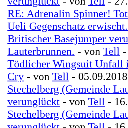
verunglückt
- von
Tell
- 27
RE: Adrenalin Spinner! Tot
Ueli Gegenschatz erwischt.
Britischer Basejumper veru
Lauterbrunnen.
- von
Tell
-
Tödlicher Wingsuit Unfall
Cry
- von
Tell
- 05.09.2018
Stechelberg (Gemeinde Lau
verunglückt
- von
Tell
- 16
Stechelberg (Gemeinde Lau
verunglückt
- von
Tell
- 16