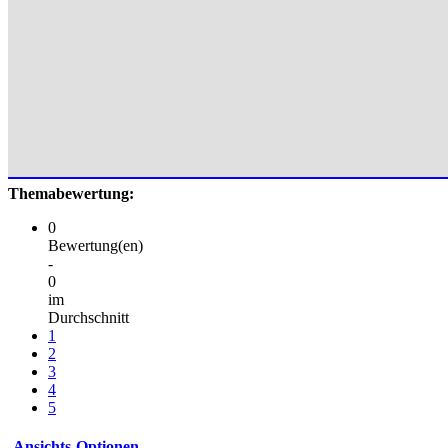
Themabewertung:
0
Bewertung(en)
-
0
im
Durchschnitt
1
2
3
4
5
Ansichts-Optionen