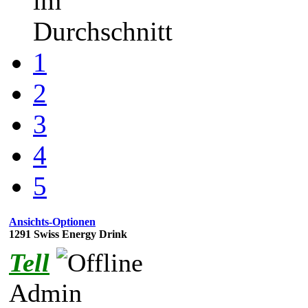
im
Durchschnitt
1
2
3
4
5
Ansichts-Optionen
1291 Swiss Energy Drink
Tell
Admin