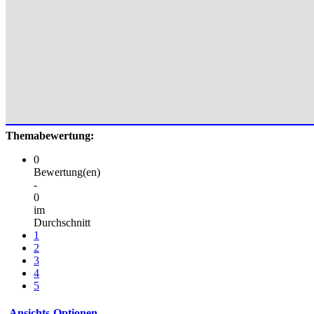
Themabewertung:
0
Bewertung(en)
-
0
im
Durchschnitt
1
2
3
4
5
Ansichts-Optionen