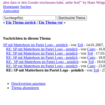
aber dass er den Gessler erschossen habe, stehe fest!" by Hans Weige
Homepage
Suchen
Antworten
«
Ein Thema zurück
|
Ein Thema vor
»
Nachrichten in diesem Thema
SP mit Matterhorn im Partei Logo - peinlich
- von
Tell
- 14.01.2007,
RE: SP mit Matterhorn im Partei Logo - peinlich
- von
Cairo
- 16.0
RE: SP mit Matterhorn im Partei Logo - peinlich
- von
Tell
- 17.03
RE: SP mit Matterhorn im Partei Logo - peinlich
- von
Cairo
- 18.0
RE: SP mit Matterhorn im Partei Logo - peinlich
- von
Tell
- 18.03
RE: SP mit Matterhorn im Partei Logo - peinlich
- von
Cairo
- 23.0
RE: SP mit Matterhorn im Partei Logo - peinlich
- von
Tell
- 2
Druckversion anzeigen
Thema abonnieren