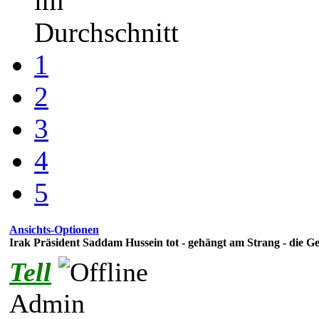
im
Durchschnitt
1
2
3
4
5
Ansichts-Optionen
Irak Präsident Saddam Hussein tot - gehängt am Strang - die Ger
Tell
Admin