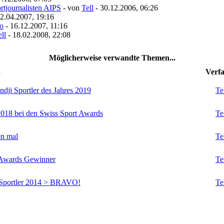
rtjournalisten AIPS
- von
Tell
- 30.12.2006, 06:26
2.04.2007, 19:16
no
- 16.12.2007, 11:16
ll
- 18.02.2008, 22:08
Möglicherweise verwandte Themen...
a
Verfa
ji Sportler des Jahres 2019
Te
 2018 bei den Swiss Sport Awards
Te
en mal
Te
t Awards Gewinner
Te
 Sportler 2014 > BRAVO!
Te