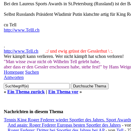
Bei den Laureus Sports Awards in St.Petersburg (Russland) ist der B
Selbst Russlands Präsident Wladimir Putin klatschte artig für King Ro
cu Tell
http://www.Telll.ch
.
http://www.Tell.ch
.:/ und ewig grüsst der Gesslerhut \ :.
Wer kämpft kann verlieren. Wer nicht kämpft hat schon verloren!
"Man wisse zwar nicht ob Wilhelm Tell gelebt habe,
aber dass er den Gessler erschossen habe, stehe fest!" by Hans Weige
Homepage
Suchen
Antworten
«
Ein Thema zurück
|
Ein Thema vor
»
Nachrichten in diesem Thema
Tennis King Roger Federer wieder Sportler des Jahres. Sport Award
And again: Roger Federer Europas besten Sportler des Jahres
- vo
Roger Federer: Dritter bei Sportler des Jahres bei AP
- von
Tell
- 2