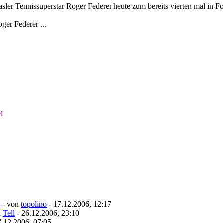
asler Tennissuperstar Roger Federer heute zum bereits vierten mal in 
ger Federer ...
l
s
- von
topolino
- 17.12.2006, 12:17
n
Tell
- 26.12.2006, 23:10
7.12.2006, 07:05