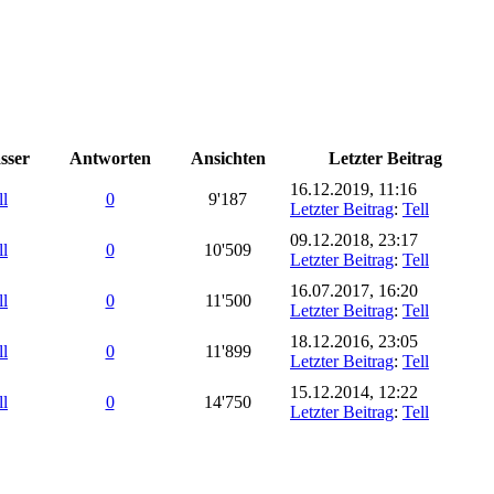
sser
Antworten
Ansichten
Letzter Beitrag
16.12.2019, 11:16
ll
0
9'187
Letzter Beitrag
:
Tell
09.12.2018, 23:17
ll
0
10'509
Letzter Beitrag
:
Tell
16.07.2017, 16:20
ll
0
11'500
Letzter Beitrag
:
Tell
18.12.2016, 23:05
ll
0
11'899
Letzter Beitrag
:
Tell
15.12.2014, 12:22
ll
0
14'750
Letzter Beitrag
:
Tell