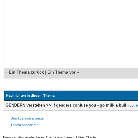
«
Ein Thema zurück
|
Ein Thema vor
»
Nachrichten in diesem Thema
GENDERN verstehen >> if genders confuse you - go milk a bull
- von
t
Druckversion anzeigen
Thema abonnieren
Benutzer, die gerade dieses Thema anschauen: 1 Gast/Gäste