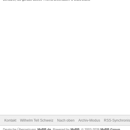
Kontakt
Wilhelm Tell Schweiz
Nach oben
Archiv-Modus
RSS-Synchronis
Deutsche Übersetzung:
MyBB.de
, Powered by
MyBB
, © 2002-2026
MyBB Group
.