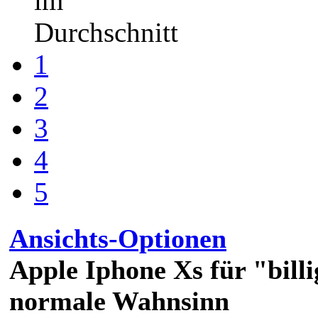
im
Durchschnitt
1
2
3
4
5
Ansichts-Optionen
Apple Iphone Xs für "billi
normale Wahnsinn