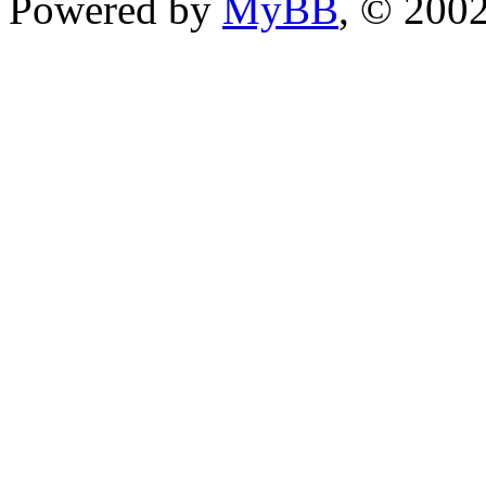
Powered by
MyBB
, © 200